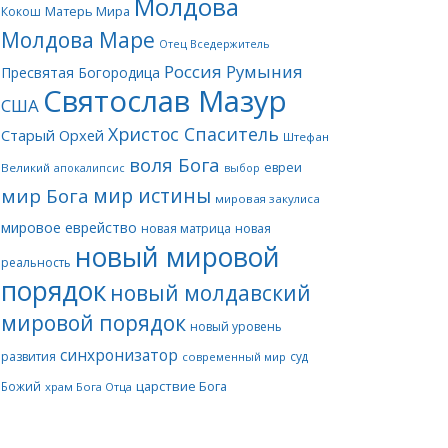
Молдова
Матерь Мира
Кокош
Молдова Маре
Отец Вседержитель
Россия
Румыния
Пресвятая Богородица
Святослав Мазур
США
Христос Спаситель
Старый Орхей
Штефан
воля Бога
евреи
Великий
апокалипсис
выбор
мир истины
мир Бога
мировая закулиса
мировое еврейство
новая матрица
новая
новый мировой
реальность
порядок
новый молдавский
мировой порядок
новый уровень
синхронизатор
развития
суд
современный мир
царствие Бога
Божий
храм Бога Отца