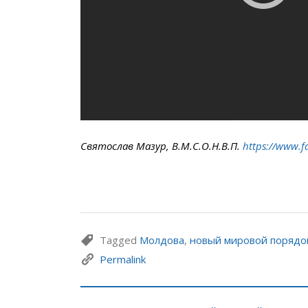
Святослав Мазур, В.М.С.О.Н.В.П.
https://www.f
Tagged
Молдова
,
новый мировой порядо
Permalink