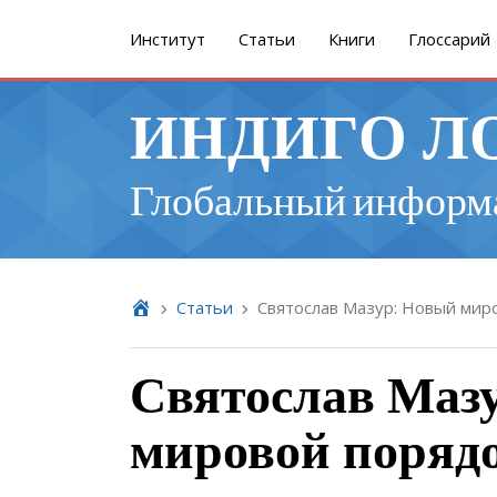
Институт
Cтатьи
Книги
Глоссарий
ИНДИГО Л
Глобальный информ
Cтатьи
Святослав Мазур: Новый миро
Святослав Маз
мировой порядок