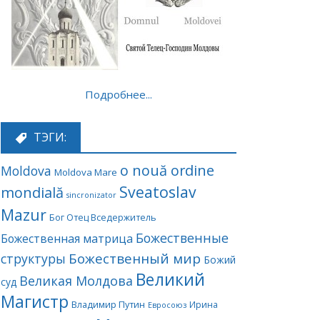
Подробнее...
ТЭГИ:
o nouă ordine
Moldova
Moldova Mare
Sveatoslav
mondială
sincronizator
Mazur
Бог Отец Вседержитель
Божественные
Божественная матрица
Божественный мир
структуры
Божий
Великий
Великая Молдова
суд
Магистр
Владимир Путин
Ирина
Евросоюз