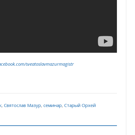
acebook.com/sveatoslavmazurmagistr
к
,
Святослав Мазур
,
семинар
,
Старый Орхей