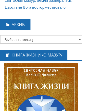
Святослав Мазур: Земля разверзлась.
Царствие Бога восторжествовало!
АРХИВ:
КНИГА ЖИЗНИ /С. МАЗУР/