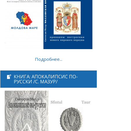
Подробнее...
КНИГА: АПОКАЛИПСИС ПО-
РУССКИ /С. МАЗУР/