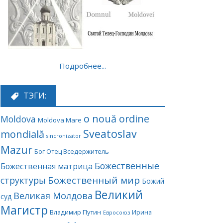
Подробнее...
ТЭГИ:
o nouă ordine
Moldova
Moldova Mare
Sveatoslav
mondială
sincronizator
Mazur
Бог Отец Вседержитель
Божественные
Божественная матрица
Божественный мир
структуры
Божий
Великий
Великая Молдова
суд
Магистр
Владимир Путин
Ирина
Евросоюз