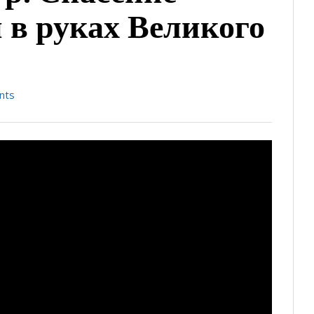
и в руках Великого
nts