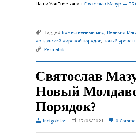
Наши YouTube канал:
Святослав Мазур — T
Tagged
Божественный мир
,
Великий Маг
молдавский мировой порядок
,
новый уровен
Permalink
Святослав Мазу
Новый Молдав
Порядок?
Indigolotos
17/06/2021
0 Comme