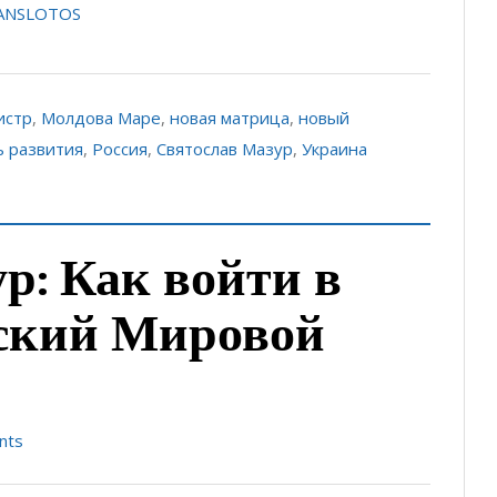
RANSLOTOS
истр
,
Молдова Маре
,
новая матрица
,
новый
ь развития
,
Россия
,
Святослав Мазур
,
Украина
р: Как войти в
ский Мировой
nts