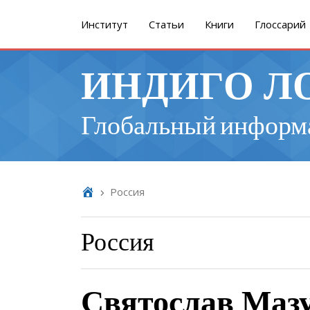
Институт
Cтатьи
Книги
Глоссарий
ИНДИГО Л
Глобальный информ
Россия
Россия
Святослав Мазу