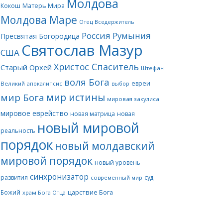
Молдова
Матерь Мира
Кокош
Молдова Маре
Отец Вседержитель
Россия
Румыния
Пресвятая Богородица
Святослав Мазур
США
Христос Спаситель
Старый Орхей
Штефан
воля Бога
евреи
Великий
апокалипсис
выбор
мир истины
мир Бога
мировая закулиса
мировое еврейство
новая матрица
новая
новый мировой
реальность
порядок
новый молдавский
мировой порядок
новый уровень
синхронизатор
развития
суд
современный мир
царствие Бога
Божий
храм Бога Отца