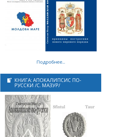
Подробнее...
КНИГА: АПОКАЛИПСИС ПО-
РУССКИ /С. МАЗУР/