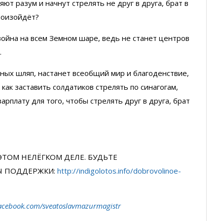
ют разум и начнут стрелять не друг в друга, брат в
произойдёт?
война на всем Земном шаре, ведь не станет центров
.
ёрных шляп, настанет всеобщий мир и благоденствие,
как заставить солдатиков стрелять по синагогам,
арплату для того, чтобы стрелять друг в друга, брат
ЭТОМ НЕЛЁГКОМ ДЕЛЕ. БУДЬТЕ
Ы ПОДДЕРЖКИ:
http://indigolotos.info/dobrovolinoe-
acebook.com/sveatoslavmazurmagistr