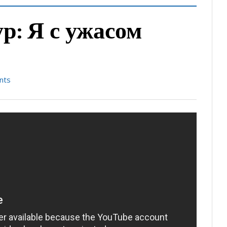
р: Я с ужасом
nts