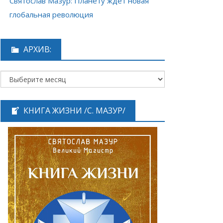
Святослав Мазур: Планету ждёт новая
глобальная революция
АРХИВ:
КНИГА ЖИЗНИ /С. МАЗУР/