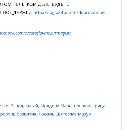
ЭТОМ НЕЛЁГКОМ ДЕЛЕ. БУДЬТЕ
Ы ПОДДЕРЖКИ:
http://indigolotos.info/dobrovolinoe-
acebook.com/sveatoslavmazurmagistr
истр
,
Запад
,
Китай
,
Молдова Маре
,
новая матрица
,
уровень развития
,
Россия
,
Святослав Мазур