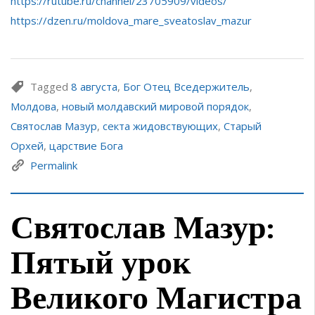
https://rutube.ru/channel/23705909/videos/
https://dzen.ru/moldova_mare_sveatoslav_mazur
Tagged
8 августа
,
Бог Отец Вседержитель
,
Молдова
,
новый молдавский мировой порядок
,
Святослав Мазур
,
секта жидовствующих
,
Старый
Орхей
,
царствие Бога
Permalink
Святослав Мазур:
Пятый урок
Великого Магистра