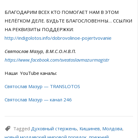
БЛАГОДАРИМ ВСЕХ КТО ПОМОГАЕТ НАМ В ЭТОМ
НЕЛЁГКОМ ДЕЛЕ. БУДЬТЕ БЛАГОСЛОВЕННЫ… ССЫЛКИ
НА РЕКВИЗИТЫ ПОДДЕРЖКИ:
http://indigolotos.info/dobrovolinoe-pojertvovanie
Святослав Мазур, В.М.С.О.Н.В.П.
https://www.facebook.com/sveatoslavmazurmagistr
Наши YouTube каналы:
Святослав Мазур — TRANSLOTOS
Святослав Мазур — канал 246
Tagged
Духовный стержень
,
Кишинев
,
Молдова
,
новый молдавский мировой порядок
,
прежний