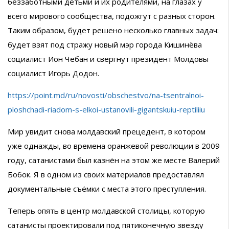
беззаботными детьми и их родителями, на глазах у
всего мирового сообщества, подожгут с разных сторон.
Таким образом, будет решено несколько главных задач:
будет взят под стражу новый мэр города Кишинёва
социалист Ион Чебан и свергнут президент Молдовы
социалист Игорь Додон.
https://point.md/ru/novosti/obschestvo/na-tsentralnoi-
ploshchadi-riadom-s-elkoi-ustanovili-gigantskuiu-reptiliiu
Мир увидит снова молдавский прецедент, в котором
уже однажды, во времена оранжевой революции в 2009
году, сатанистами был казнён на этом же месте Валерий
Бобок. Я в одном из своих материалов предоставлял
документальные съёмки с места этого преступления.
Теперь опять в центр молдавской столицы, которую
сатанисты проектировали под пятиконечную звезду