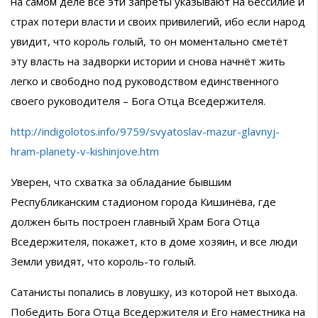
на самом деле все эти запреты указывают на бессилие и
страх потери власти и своих привилегий, ибо если народ
увидит, что король голый, то он моментально сметёт
эту власть на задворки истории и снова начнёт жить
легко и свободно под руководством единственного
своего руководителя – Бога Отца Вседержителя.
http://indigolotos.info/9759/svyatoslav-mazur-glavnyj-
hram-planety-v-kishinjove.htm
Уверен, что схватка за обладание бывшим
Республиканским стадионом города Кишинёва, где
должен быть построен главный Храм Бога Отца
Вседержителя, покажет, кто в доме хозяин, и все люди
Земли увидят, что король-то голый.
Сатанисты попались в ловушку, из которой нет выхода.
Победить Бога Отца Вседержителя и Его наместника на