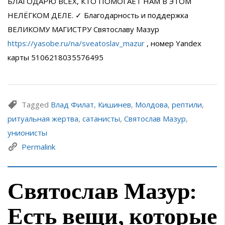
БЛАГОДАРЮ ВСЕХ, КТО ПОМОГАЕТ НАМ В ЭТОМ
НЕЛЁГКОМ ДЕЛЕ. ✓ Благодарность и поддержка
ВЕЛИКОМУ МАГИСТРУ Святославу Мазур
https://yasobe.ru/na/sveatoslav_mazur
, номер Yandex
карты 5106218035576495
Tagged
Влад Филат
,
Кишинев
,
Молдова
,
рептили
,
ритуальная жертва
,
сатанисты
,
Святослав Мазур
,
унионисты
Permalink
Святослав Мазур:
Есть вещи, которые