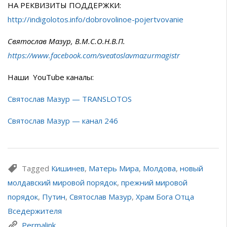
НА РЕКВИЗИТЫ ПОДДЕРЖКИ:
http://indigolotos.info/dobrovolinoe-pojertvovanie
Святослав Мазур, В.М.С.О.Н.В.П.
https://www.facebook.com/sveatoslavmazurmagistr
Наши YouTube каналы:
Святослав Мазур — TRANSLOTOS
Святослав Мазур — канал 246
Tagged
Кишинев
,
Матерь Мира
,
Молдова
,
новый
молдавский мировой порядок
,
прежний мировой
порядок
,
Путин
,
Святослав Мазур
,
Храм Бога Отца
Вседержителя
Permalink