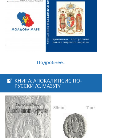
Подробнее...
КНИГА: АПОКАЛИПСИС ПО-
РУССКИ /С. МАЗУР/