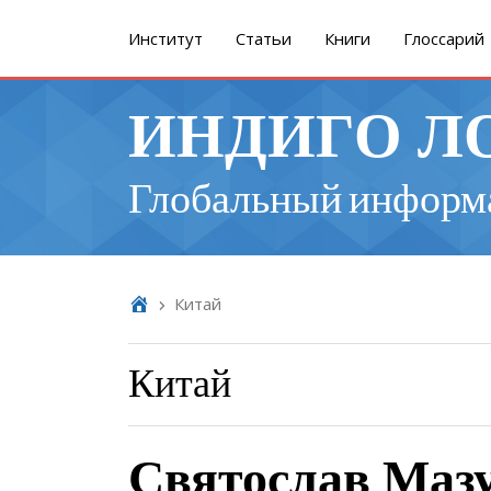
Институт
Cтатьи
Книги
Глоссарий
ИНДИГО Л
Глобальный информ
Китай
Китай
Святослав Мазу