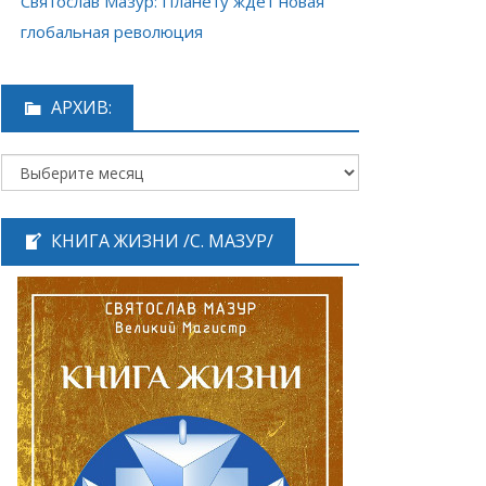
Святослав Мазур: Планету ждёт новая
глобальная революция
АРХИВ:
КНИГА ЖИЗНИ /С. МАЗУР/