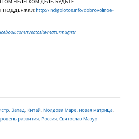
ЭТОМ НЕЛЁГКОМ ДЕЛЕ. БУДЬТЕ
Ы ПОДДЕРЖКИ:
http://indigolotos.info/dobrovolinoe-
acebook.com/sveatoslavmazurmagistr
истр
,
Запад
,
Китай
,
Молдова Маре
,
новая матрица
,
уровень развития
,
Россия
,
Святослав Мазур