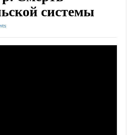
льской системы
nts