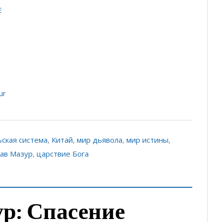
E
ur
ская система
,
Китай
,
мир дьявола
,
мир истины
,
лав Мазур
,
царствие Бога
р: Спасение