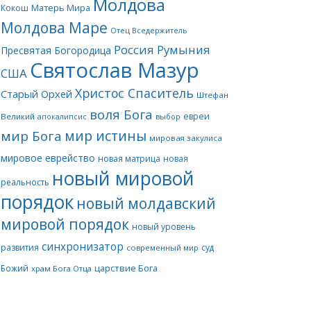
Молдова
Матерь Мира
Кокош
Молдова Маре
Отец Вседержитель
Россия
Румыния
Пресвятая Богородица
Святослав Мазур
США
Христос Спаситель
Старый Орхей
Штефан
воля Бога
евреи
Великий
апокалипсис
выбор
мир истины
мир Бога
мировая закулиса
мировое еврейство
новая матрица
новая
новый мировой
реальность
порядок
новый молдавский
мировой порядок
новый уровень
синхронизатор
развития
суд
современный мир
царствие Бога
Божий
храм Бога Отца