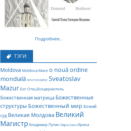
Подробнее...
ТЭГИ:
o nouă ordine
Moldova
Moldova Mare
Sveatoslav
mondială
sincronizator
Mazur
Бог Отец Вседержитель
Божественные
Божественная матрица
Божественный мир
структуры
Божий
Великий
Великая Молдова
суд
Магистр
Владимир Путин
Ирина
Евросоюз