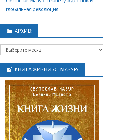
Святослав Мазур: Планету ждёт новая
глобальная революция
АРХИВ:
КНИГА ЖИЗНИ /С. МАЗУР/