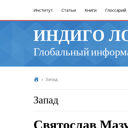
Институт
Cтатьи
Книги
Глоссарий
ИНДИГО Л
Глобальный информ
Запад
Запад
Святослав Мазу