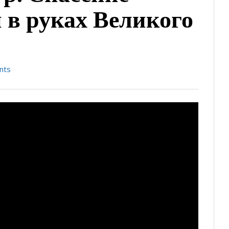
и в руках Великого
nts