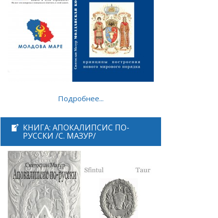
Подробнее...
КНИГА: АПОКАЛИПСИС ПО-
РУССКИ /С. МАЗУР/