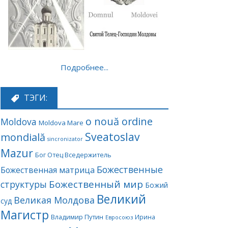
Подробнее...
ТЭГИ:
o nouă ordine
Moldova
Moldova Mare
Sveatoslav
mondială
sincronizator
Mazur
Бог Отец Вседержитель
Божественные
Божественная матрица
Божественный мир
структуры
Божий
Великий
Великая Молдова
суд
Магистр
Владимир Путин
Ирина
Евросоюз