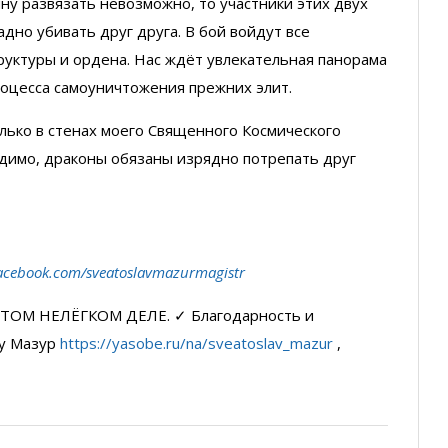
йну развязать невозможно, то участники этих двух
но убивать друг друга. В бой войдут все
труктуры и ордена. Нас ждёт увлекательная панорама
процесса самоуничтожения прежних элит.
лько в стенах моего Священного Космического
видимо, драконы обязаны изрядно потрепать друг
acebook.com/sveatoslavmazurmagistr
ТОМ НЕЛЁГКОМ ДЕЛЕ. ✓ Благодарность и
у Мазур
https://yasobe.ru/na/sveatoslav_mazur
,