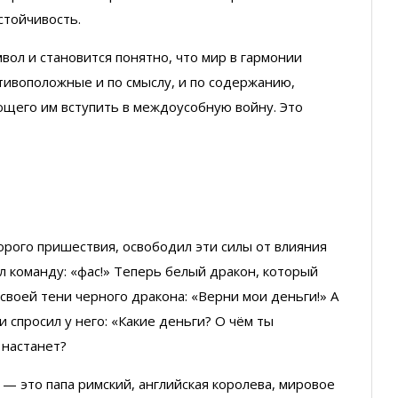
стойчивость.
вол и становится понятно, что мир в гармонии
отивоположные и по смыслу, и по содержанию,
ющего им вступить в междоусобную войну. Это
торого пришествия, освободил эти силы от влияния
л команду: «фас!» Теперь белый дракон, который
своей тени черного дракона: «Верни мои деньги!» А
спросил у него: «Какие деньги? О чём ты
 настанет?
 — это папа римский, английская королева, мировое