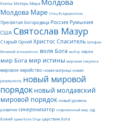
Молдова
Матерь Мира
Кокош
Молдова Маре
Отец Вседержитель
Россия
Румыния
Пресвятая Богородица
Святослав Мазур
США
Христос Спаситель
Старый Орхей
Штефан
воля Бога
евреи
Великий
апокалипсис
выбор
мир истины
мир Бога
мировая закулиса
мировое еврейство
новая матрица
новая
новый мировой
реальность
порядок
новый молдавский
мировой порядок
новый уровень
синхронизатор
развития
суд
современный мир
царствие Бога
Божий
храм Бога Отца