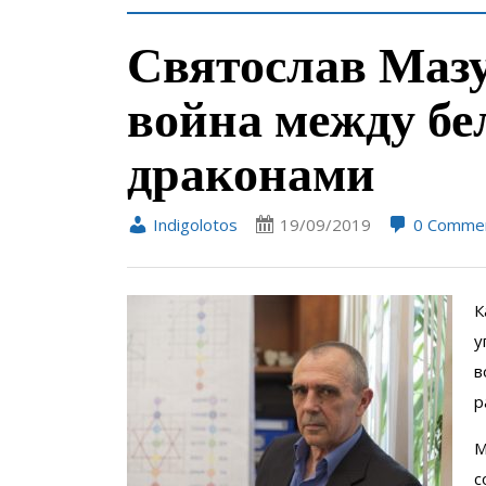
Святослав Мазу
война между б
драконами
Indigolotos
19/09/2019
0 Comme
К
у
в
р
М
с