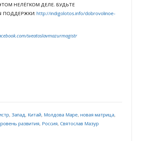
ЭТОМ НЕЛЁГКОМ ДЕЛЕ. БУДЬТЕ
Ы ПОДДЕРЖКИ:
http://indigolotos.info/dobrovolinoe-
acebook.com/sveatoslavmazurmagistr
истр
,
Запад
,
Китай
,
Молдова Маре
,
новая матрица
,
уровень развития
,
Россия
,
Святослав Мазур