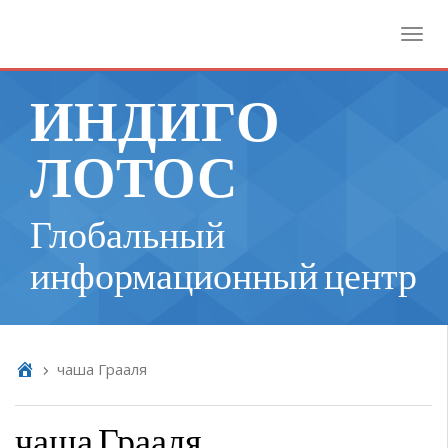
Toggl
ИНДИГО
ЛОТОС
Глобальный
информационный центр
чаша Грааля
чаша Грааля