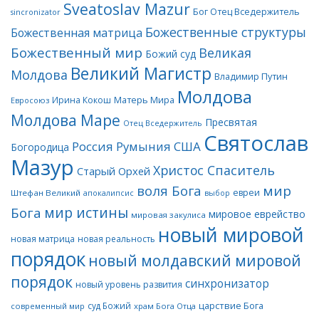
Sveatoslav Mazur
Бог Отец Вседержитель
sincronizator
Божественные структуры
Божественная матрица
Божественный мир
Великая
Божий суд
Великий Магистр
Молдова
Владимир Путин
Молдова
Матерь Мира
Ирина Кокош
Евросоюз
Молдова Маре
Пресвятая
Отец Вседержитель
Святослав
Россия
Румыния
США
Богородица
Мазур
Христос Спаситель
Старый Орхей
воля Бога
мир
евреи
Штефан Великий
апокалипсис
выбор
мир истины
Бога
мировое еврейство
мировая закулиса
новый мировой
новая матрица
новая реальность
порядок
новый молдавский мировой
порядок
синхронизатор
новый уровень развития
царствие Бога
суд Божий
современный мир
храм Бога Отца