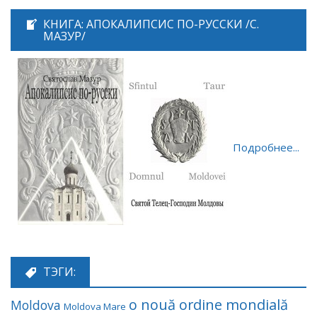
КНИГА: АПОКАЛИПСИС ПО-РУССКИ /С.
МАЗУР/
Подробнее...
ТЭГИ:
o nouă ordine mondială
Moldova
Moldova Mare