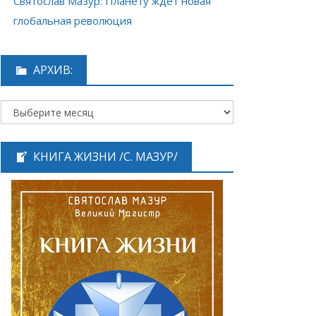
Святослав Мазур: Планету ждёт новая
глобальная революция
АРХИВ:
КНИГА ЖИЗНИ /С. МАЗУР/