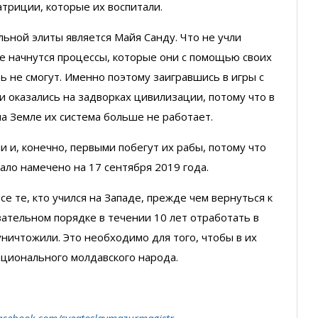
патриции, которые их воспитали.
ьной элиты является Майя Санду. Что не учли
ре начнутся процессы, которые они с помощью своих
 не смогут. Именно поэтому заигравшись в игры с
 оказались на задворках цивилизации, потому что в
на Земле их система больше не работает.
и и, конечно, первыми побегут их рабы, потому что
ало намечено на 17 сентября 2019 года.
все те, кто учился на Западе, прежде чем вернуться к
ательном порядке в течении 10 лет отработать в
уничтожили. Это необходимо для того, чтобы в их
ационального молдавского народа.
acebook.com/sveatoslavmazurmagistr