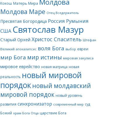
Молдова
Матерь Мира
Кокош
Молдова Маре
Отец Вседержитель
Россия
Румыния
Пресвятая Богородица
Святослав Мазур
США
Христос Спаситель
Старый Орхей
Штефан
воля Бога
евреи
Великий
апокалипсис
выбор
мир истины
мир Бога
мировая закулиса
мировое еврейство
новая матрица
новая
новый мировой
реальность
порядок
новый молдавский
мировой порядок
новый уровень
синхронизатор
развития
суд
современный мир
царствие Бога
Божий
храм Бога Отца