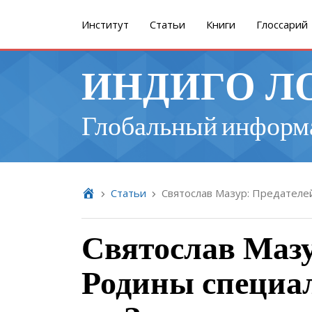
Институт
Cтатьи
Книги
Глоссарий
ИНДИГО Л
Глобальный информ
Cтатьи
Святослав Мазур: Предателе
Святослав Мазу
Родины специа