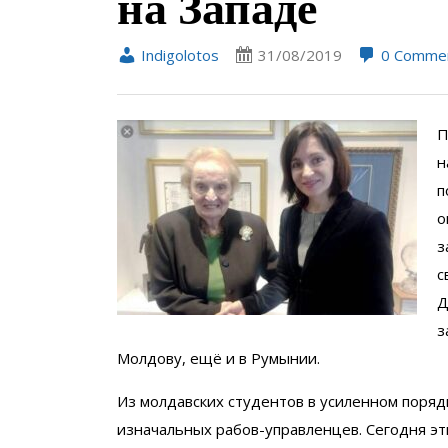
на Западе
Indigolotos
31/08/2019
0 Comme
П
н
п
о
з
с
Д
з
Молдову, ещё и в Румынии.
Из молдавских студентов в усиленном поряд
изначальных рабов-управленцев. Сегодня эт