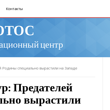
Контакты
ОТОС
ационный центр
й Родины специально вырастили на Западе
р: Предателей
льно вырастили