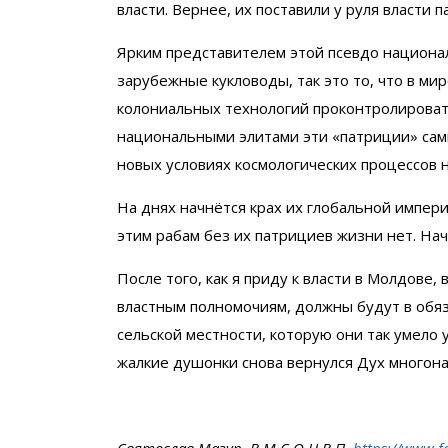
власти. Вернее, их поставили у руля власти 
Ярким представителем этой псевдо национал
зарубежные кукловоды, так это то, что в ми
колониальных технологий проконтролировать
национальными элитами эти «патриции» сами
новых условиях космологических процессов 
На днях начнётся крах их глобальной импери
этим рабам без их патрициев жизни нет. Нач
После того, как я приду к власти в Молдове, 
властным полномочиям, должны будут в обяз
сельской местности, которую они так умело 
жалкие душонки снова вернулся Дух многон
Святослав Мазур, В.М.С.О.Н.В.П.
https://www.f