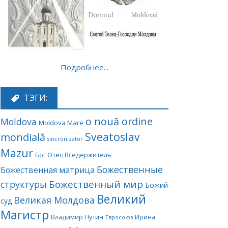
Подробнее...
ТЭГИ:
o nouă ordine
Moldova
Moldova Mare
Sveatoslav
mondială
sincronizator
Mazur
Бог Отец Вседержитель
Божественные
Божественная матрица
Божественный мир
структуры
Божий
Великий
Великая Молдова
суд
Магистр
Владимир Путин
Ирина
Евросоюз