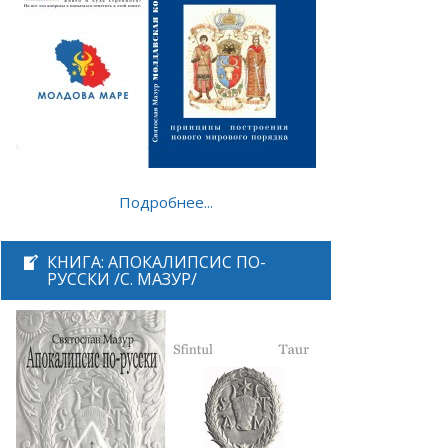
Подробнее...
КНИГА: АПОКАЛИПСИС ПО-
РУССКИ /С. МАЗУР/