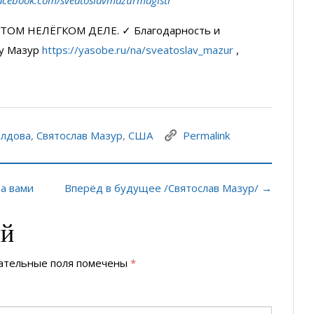
ТОМ НЕЛЁГКОМ ДЕЛЕ. ✓ Благодарность и
у Мазур
https://yasobe.ru/na/sveatoslav_mazur
,
лдова
,
Святослав Мазур
,
США
Permalink
а вами
Вперёд в будущее /Святослав Мазур/ →
ий
ательные поля помечены
*