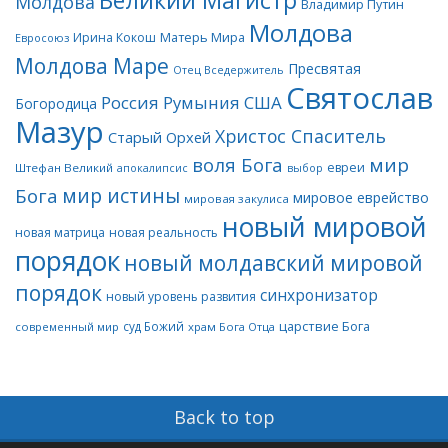
Великий Магистр
Молдова
Владимир Путин
Молдова
Матерь Мира
Ирина Кокош
Евросоюз
Молдова Маре
Пресвятая
Отец Вседержитель
Святослав
Россия
Румыния
США
Богородица
Мазур
Христос Спаситель
Старый Орхей
воля Бога
мир
евреи
Штефан Великий
апокалипсис
выбор
мир истины
Бога
мировое еврейство
мировая закулиса
новый мировой
новая матрица
новая реальность
порядок
новый молдавский мировой
порядок
синхронизатор
новый уровень развития
царствие Бога
суд Божий
современный мир
храм Бога Отца
Back to top