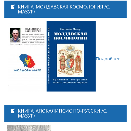
КНИГА: МОЛДАВСКАЯ КОСМОЛОГИЯ /С.
МАЗУР/
Подробнее...
КНИГА: АПОКАЛИПСИС ПО-РУССКИ /С.
МАЗУР/