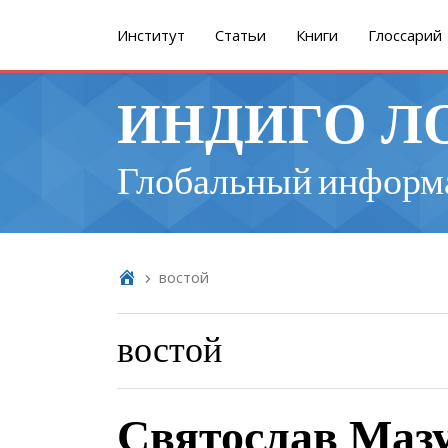
Институт
Cтатьи
Книги
Глоссарий
ИНДИГО Л
Глобальный информ
востой
востой
Святослав Мазу