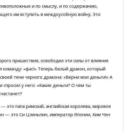
отивоположные и по смыслу, и по содержанию,
ющего им вступить в междоусобную войну. Это
торого пришествия, освободил эти силы от влияния
л команду: «фас!» Теперь белый дракон, который
своей тени черного дракона: «Верни мои деньги!» А
спросил у него: «Какие деньги? О чём ты
 настанет?
 — это папа римский, английская королева, мировое
акон — это Си Цзиньпин, император Японии, Ким Чен