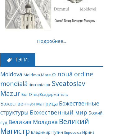
Подробнее...
ТЭГИ:
o nouă ordine
Moldova
Moldova Mare
Sveatoslav
mondială
sincronizator
Mazur
Бог Отец Вседержитель
Божественные
Божественная матрица
Божественный мир
структуры
Божий
Великий
Великая Молдова
суд
Магистр
Владимир Путин
Ирина
Евросоюз