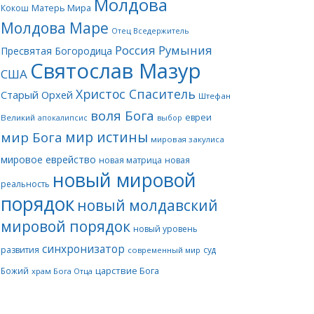
Молдова
Матерь Мира
Кокош
Молдова Маре
Отец Вседержитель
Россия
Румыния
Пресвятая Богородица
Святослав Мазур
США
Христос Спаситель
Старый Орхей
Штефан
воля Бога
евреи
Великий
апокалипсис
выбор
мир истины
мир Бога
мировая закулиса
мировое еврейство
новая матрица
новая
новый мировой
реальность
порядок
новый молдавский
мировой порядок
новый уровень
синхронизатор
развития
суд
современный мир
царствие Бога
Божий
храм Бога Отца