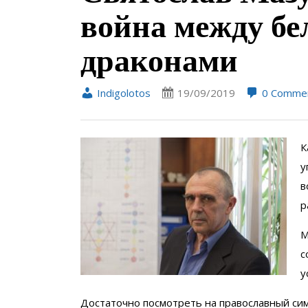
война между б
драконами
Indigolotos
19/09/2019
0 Comme
К
у
в
р
М
с
у
Достаточно посмотреть на православный сим