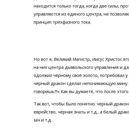
находится только тогда, когда две силы, пр
управляются из единого центра, не позволя
принцип трёхфазного тока.
Но вот я, Великий Магистр, Иисус Христос в
на них центра дьявольского управления и да
одолжил чёрному своё золото, потребовал у 
чёрный дракон сделал непонимающую мину и 
говоришь?!» Как вы думаете, что после этого
Так вот, чтобы было понятно: чёрный дракон
еврейство, чёрная знать и т.д., а белый др
Ын и т.д.