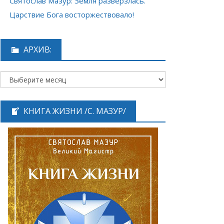
Святослав Мазур: Земля разверзлась.
Царствие Бога восторжествовало!
АРХИВ:
КНИГА ЖИЗНИ /С. МАЗУР/