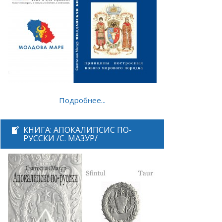
Подробнее...
КНИГА: АПОКАЛИПСИС ПО-
РУССКИ /С. МАЗУР/