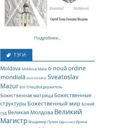
Подробнее...
ТЭГИ:
o nouă ordine
Moldova
Moldova Mare
Sveatoslav
mondială
sincronizator
Mazur
Бог Отец Вседержитель
Божественные
Божественная матрица
Божественный мир
структуры
Божий
Великий
Великая Молдова
суд
Магистр
Владимир Путин
Ирина
Евросоюз