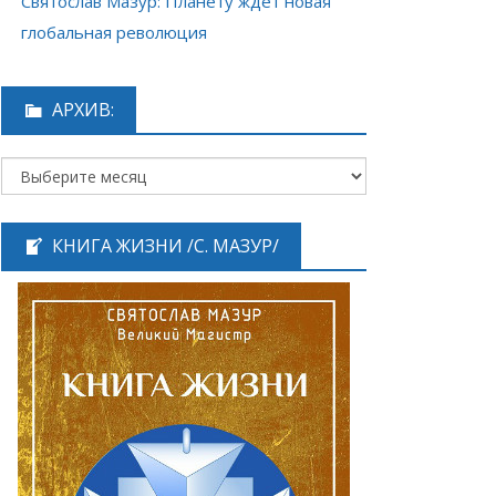
Святослав Мазур: Планету ждёт новая
глобальная революция
АРХИВ:
КНИГА ЖИЗНИ /С. МАЗУР/