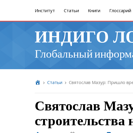
Институт
Cтатьи
Книги
Глоссарий
ИНДИГО Л
Глобальный информ
Cтатьи
Святослав Мазур: Пришло вр
Святослав Маз
строительства 