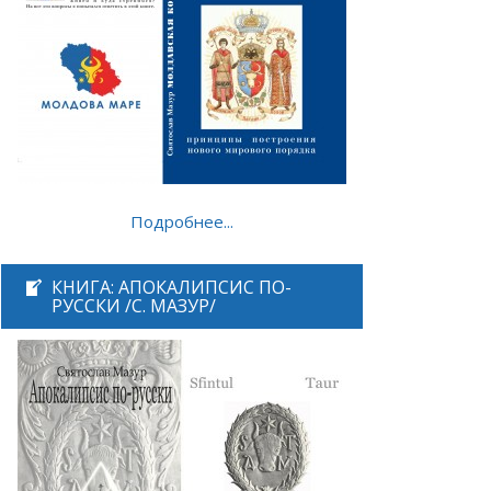
Подробнее...
КНИГА: АПОКАЛИПСИС ПО-
РУССКИ /С. МАЗУР/