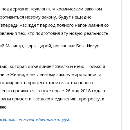
во поддержано неуклонным космическим законом
т противиться новому закону, будут нещадно
 впереди нас ждет период полного непонимания со
овления тех, кто подготовил эту новую реальность.
кий Магистр, Царь Царей, посланник Бога Иисус
ью, которая объединяет Землю и небо. Только я
Книге Жизни, к нетленному закону мироздания и
нтролировать процесс строительства нового
ненно проявится, то уже после 26 мая 2018 года в
заны привести нас всех к единению, прогрессу, к
ляю.
acebook.com/sveatoslavmazurmagistr