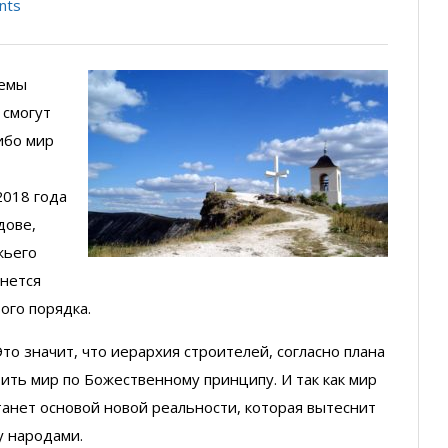
nts
лемы
 смогут
ибо мир
2018 года
дове,
жьего
чнется
ого порядка.
то значит, что иерархия строителей, согласно плана
оить мир по Божественному принципу. И так как мир
танет основой новой реальности, которая вытеснит
у народами.