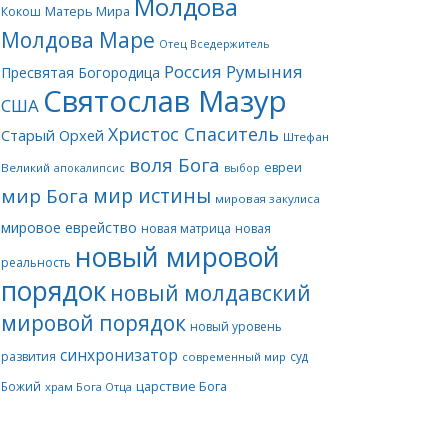
Молдова
Матерь Мира
Кокош
Молдова Маре
Отец Вседержитель
Россия
Румыния
Пресвятая Богородица
Святослав Мазур
США
Христос Спаситель
Старый Орхей
Штефан
воля Бога
евреи
Великий
апокалипсис
выбор
мир истины
мир Бога
мировая закулиса
мировое еврейство
новая матрица
новая
новый мировой
реальность
порядок
новый молдавский
мировой порядок
новый уровень
синхронизатор
развития
суд
современный мир
царствие Бога
Божий
храм Бога Отца