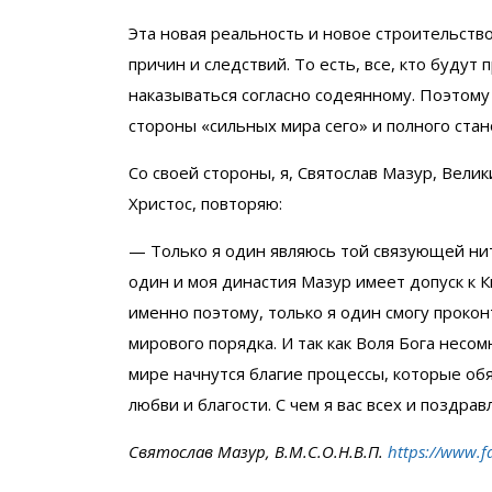
Эта новая реальность и новое строительст
причин и следствий. То есть, все, кто буду
наказываться согласно содеянному. Поэтому
стороны «сильных мира сего» и полного стан
Со своей стороны, я, Святослав Мазур, Вели
Христос, повторяю:
— Только я один являюсь той связующей нит
один и моя династия Мазур имеет допуск к 
именно поэтому, только я один смогу проко
мирового порядка. И так как Воля Бога несом
мире начнутся благие процессы, которые обя
любви и благости. С чем я вас всех и поздрав
Святослав Мазур, В.М.С.О.Н.В.П.
https://www.f