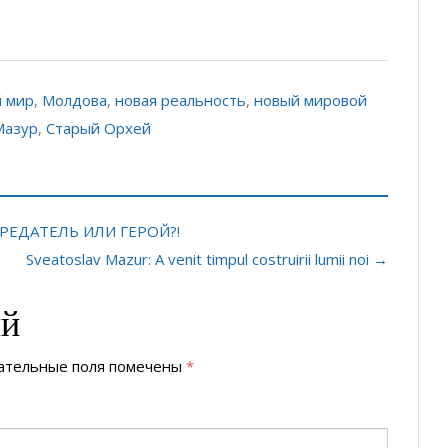
 мир
,
Молдова
,
новая реальность
,
новый мировой
Мазур
,
Старый Орхей
ПРЕДАТЕЛЬ ИЛИ ГЕРОЙ?!
Sveatoslav Mazur: A venit timpul costruirii lumii noi →
ий
ательные поля помечены
*