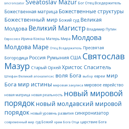
Sveatoslav Mazur
Бог Отец Вседержитель
sincronizator
Божественные структуры
Божественная матрица
Божественный мир
Великая
Божий суд
Великий Магистр
Молдова
Владимир Путин
Молдова
Матерь Мира
Ирина Кокош
Евросоюз
Молдова Маре
Пресвятая
Отец Вседержитель
Святослав
Россия
Румыния
США
Богородица
Мазур
Христос Спаситель
Старый Орхей
воля Бога
мир
евреи
Штефан Великий
апокалипсис
выбор
мир истины
Бога
мировое еврейство
мировая закулиса
новый мировой
новая матрица
новая реальность
порядок
новый молдавский мировой
порядок
синхронизатор
новый уровень развития
царствие Бога
суд Божий
современный мир
храм Бога Отца