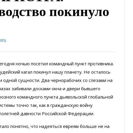
водство покинуло
nts
егодня ночью посетил командный пункт противника.
удейский кагал покинул нашу планету. Не осталось
и одной сущности. Два чернорабочих со слезами на
лазах забивали досками окна и двери бывшего
розного командного пункта дьявольской глобальной
истемы точно так, как в гражданскую войну
толетней давности Российской Федерации.
тало понятно, что надеяться евреям больше не на