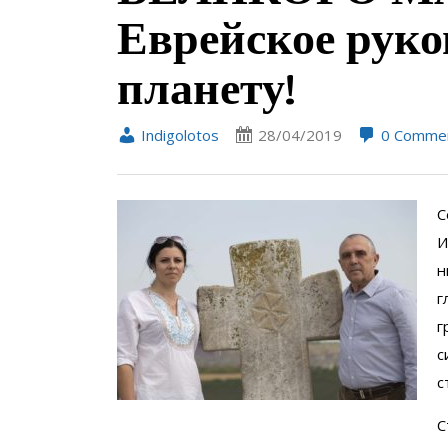
Еврейское руко
планету!
Indigolotos
28/04/2019
0 Comme
С
И
н
г
г
с
с
С