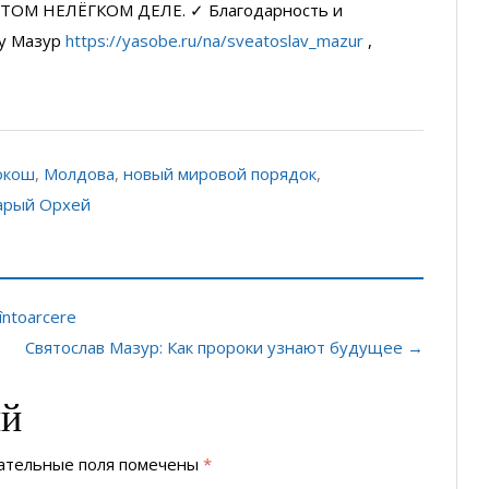
ТОМ НЕЛЁГКОМ ДЕЛЕ. ✓ Благодарность и
у Мазур
https://yasobe.ru/na/sveatoslav_mazur
,
окош
,
Молдова
,
новый мировой порядок
,
арый Орхей
întoarcere
Святослав Мазур: Как пророки узнают будущее →
ий
ательные поля помечены
*