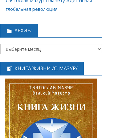
Святослав Мазур: Планету ждёт новая
глобальная революция
АРХИВ:
КНИГА ЖИЗНИ /С. МАЗУР/