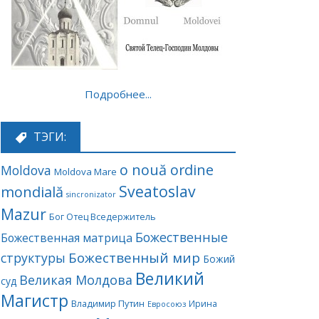
Подробнее...
ТЭГИ:
o nouă ordine
Moldova
Moldova Mare
Sveatoslav
mondială
sincronizator
Mazur
Бог Отец Вседержитель
Божественные
Божественная матрица
Божественный мир
структуры
Божий
Великий
Великая Молдова
суд
Магистр
Владимир Путин
Ирина
Евросоюз