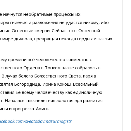
е начнутся необратимые процессы их
иры гниения и разложения не удастся никому, ибо
емные Огненные смерчи. Сейчас этот Огненный
в мире дьявола, превращая некогда гордых и наглых
кому времени всё человечество совместно с
ственного Ордена в Тонком плане собралось в
 В лучах белого Божественного Света, паря в
есвятая Богородица, Ирина Кокош. Всесильный
дставил Её всему человечеству как единоличную
. Началась тысячелетняя золотая эра развития
ины и прогресса. Аминь.
acebook.com/sveatoslavmazurmagistr