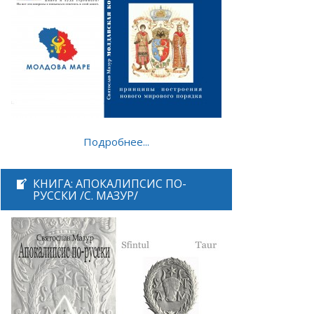
Подробнее...
КНИГА: АПОКАЛИПСИС ПО-
РУССКИ /С. МАЗУР/