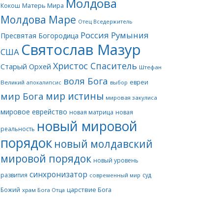
Молдова
Матерь Мира
Кокош
Молдова Маре
Отец Вседержитель
Россия
Румыния
Пресвятая Богородица
Святослав Мазур
США
Христос Спаситель
Старый Орхей
Штефан
воля Бога
евреи
Великий
апокалипсис
выбор
мир истины
мир Бога
мировая закулиса
мировое еврейство
новая матрица
новая
новый мировой
реальность
порядок
новый молдавский
мировой порядок
новый уровень
синхронизатор
развития
суд
современный мир
царствие Бога
Божий
храм Бога Отца