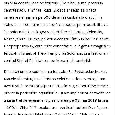
din SUA construiesc pe teritoriul Ucrainei, și mai precis în
centrul sacru al Sfintei Rusii. Și dacă ar reuși să o facă,
omenirea ar nimeri pe 500 de ani în cabbala la diavol – la
Yahweh, iar secta neo-fascistă chabad ar primi posibilitatea,
în conformitate cu legea voinței libere lui Putin, Zelensky,
Netanyahu și Trump, pentru a construi într-un nou Ierusalim,
Dnepropetrovsk, care este conectat cu o legătură magică cu
Ierusalim Israel, al Treia Templul lui Solomon, și a-l întrona în
centrul Sfintei Rusii la tron pe Moschiach-antihrist.
Dar așa cum se spune, nu a fost aici. Eu, Sveatoslav Mazur,
Marele Maestru, Isus Hristos celei de a doua venire, l-am
avertizat în prealabil și pe Putin, și întreg poporul evreiesc cu
privire la pericolele acțiunilor lor și am împiedicat dezvoltarea
unui astfel de eveniment prin rularea pe 08 mai 2019 la ora
14:00, la Chișinău în exploatare verticala puterii Divină, care
trece prin centrul inimii lumii (Orheiul Vechi, Moldova), pe