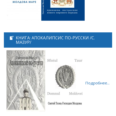
КНИГА: АПОКАЛИПСИС ПО-РУССКИ /С.
МАЗУР/
Подробнее...