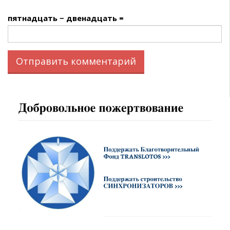
пятнадцать − двенадцать =