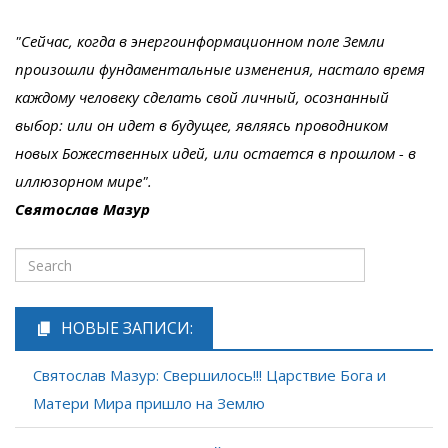
"Сейчас, когда в энергоинформационном поле Земли
произошли фундаментальные изменения, настало время
каждому человеку сделать свой личный, осознанный
выбор: или он идет в будущее, являясь проводником
новых Божественных идей, или остается в прошлом - в
иллюзорном мире".
Святослав Мазур
НОВЫЕ ЗАПИСИ:
Святослав Мазур: Свершилось!!! Царствие Бога и
Матери Мира пришло на Землю