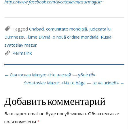
https://www.facebook.com/sveatoslavmazurmagistr
Tagged
Chabad
,
comunitate mondială
,
Judecata lui
Dumnezeu
,
lume Divină
,
o nouă ordine mondială
,
Rusia
,
svatoslav mazur
Permalink
← Святослав Мазур: «Не влезай — убьёт!!!»
Sveatoslav Mazur: «Nu te băga — te va ucide!!!» →
Добавить комментарий
Ваш адрес email не будет опубликован.
Обязательные
поля помечены
*