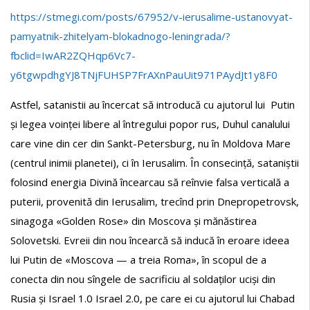
https://stmegi.com/posts/67952/v-ierusalime-ustanovyat-
pamyatnik-zhitelyam-blokadnogo-leningrada/?
fbclid=IwAR2ZQHqp6Vc7-
y6tgwpdhgYJ8TNjFUHSP7FrAXnPauUit971PAydJt1y8F0
Astfel, satanistii au încercat să introducă cu ajutorul lui Putin
și legea voinței libere al întregului popor rus, Duhul canalului
care vine din cer din Sankt-Petersburg, nu în Moldova Mare
(centrul inimii planetei), ci în Ierusalim. În consecință, sataniștii
folosind energia Divină încearcau să reînvie falsa verticală a
puterii, provenită din Ierusalim, trecînd prin Dnepropetrovsk,
sinagoga «Golden Rose» din Moscova și mănăstirea
Solovetski. Evreii din nou încearcă să inducă în eroare ideea
lui Putin de «Moscova — a treia Roma», în scopul de a
conecta din nou sîngele de sacrificiu al soldaților uciși din
Rusia și Israel 1.0 Israel 2.0, pe care ei cu ajutorul lui Chabad