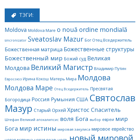
ТЭГИ:
o nouă ordine mondială
Moldova
Moldova Mare
Sveatoslav Mazur
Бог Отец Вседержитель
sincronizator
Божественные структуры
Божественная матрица
Божественный мир
Великая
Божий суд
Великий Магистр
Молдова
Владимир Путин
Молдова
Матерь Мира
Ирина Кокош
Евросоюз
Молдова Маре
Пресвятая
Отец Вседержитель
Святослав
Россия
Румыния
США
Богородица
Мазур
Христос Спаситель
Старый Орхей
воля Бога
мир
евреи
Штефан Великий
апокалипсис
выбор
мир истины
Бога
мировое еврейство
мировая закулиса
новый мировой
новая матрица
новая реальность