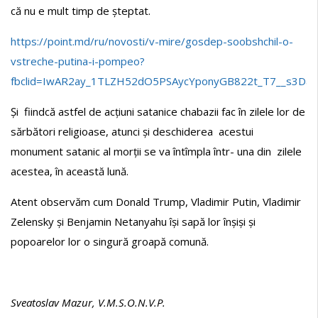
că nu e mult timp de șteptat.
https://point.md/ru/novosti/v-mire/gosdep-soobshchil-o-
vstreche-putina-i-pompeo?
fbclid=IwAR2ay_1TLZH52dO5PSAycYponyGB822t_T7__s3Da
Și fiindcă astfel de acțiuni satanice chabazii fac în zilele lor de
sărbători religioase, atunci și deschiderea acestui
monument satanic al morții se va întîmpla într- una din zilele
acestea, în această lună.
Atent observăm cum Donald Trump, Vladimir Putin, Vladimir
Zelensky și Benjamin Netanyahu își sapă lor înșiși și
popoarelor lor o singură groapă comună.
Sveatoslav Mazur, V.M.S.O.N.V.P.