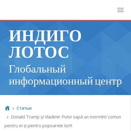
Toggl
ИНДИГО
ЛОТОС
Глобальный
информационный центр
Cтатьи
Donald Trump și Vladimir Putin sapă un mormînt comun
pentru ei și pentru popoarele lor!!!