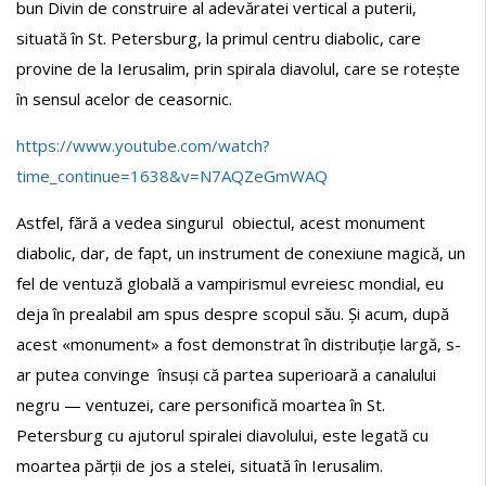
bun Divin de construire al adevăratei vertical a puterii,
situată în St. Petersburg, la primul centru diabolic, care
provine de la Ierusalim, prin spirala diavolul, care se rotește
în sensul acelor de ceasornic.
https://www.youtube.com/watch?
time_continue=1638&v=N7AQZeGmWAQ
Astfel, fără a vedea singurul obiectul, acest monument
diabolic, dar, de fapt, un instrument de conexiune magică, un
fel de ventuză globală a vampirismul evreiesc mondial, eu
deja în prealabil am spus despre scopul său. Și acum, după
acest «monument» a fost demonstrat în distribuție largă, s-
ar putea convinge însuși că partea superioară a canalului
negru — ventuzei, care personifică moartea în St.
Petersburg cu ajutorul spiralei diavolului, este legată cu
moartea părții de jos a stelei, situată în Ierusalim.