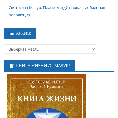
Святослав Мазур: Планету ждёт новая глобальная
революция
АРХИВ:
КНИГА ЖИЗНИ /С. МАЗУР/