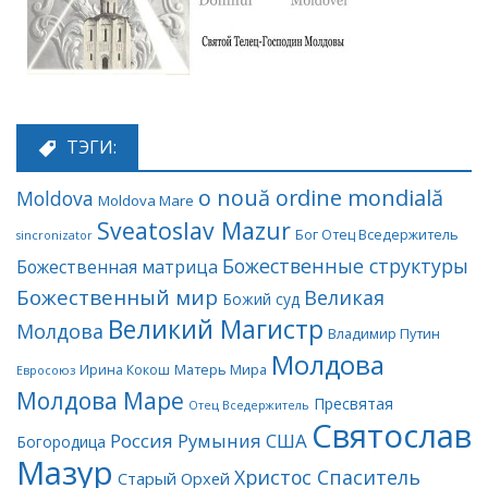
ТЭГИ:
o nouă ordine mondială
Moldova
Moldova Mare
Sveatoslav Mazur
Бог Отец Вседержитель
sincronizator
Божественные структуры
Божественная матрица
Божественный мир
Великая
Божий суд
Великий Магистр
Молдова
Владимир Путин
Молдова
Матерь Мира
Ирина Кокош
Евросоюз
Молдова Маре
Пресвятая
Отец Вседержитель
Святослав
Россия
Румыния
США
Богородица
Мазур
Христос Спаситель
Старый Орхей