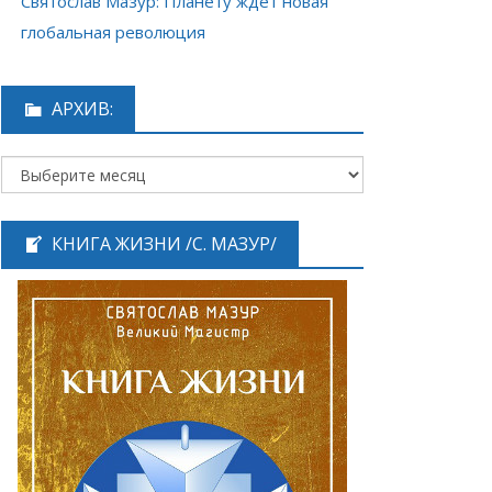
Святослав Мазур: Планету ждёт новая
глобальная революция
АРХИВ:
КНИГА ЖИЗНИ /С. МАЗУР/