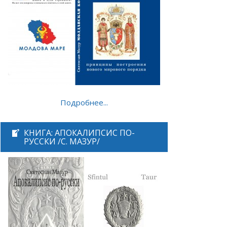
Подробнее...
КНИГА: АПОКАЛИПСИС ПО-
РУССКИ /С. МАЗУР/