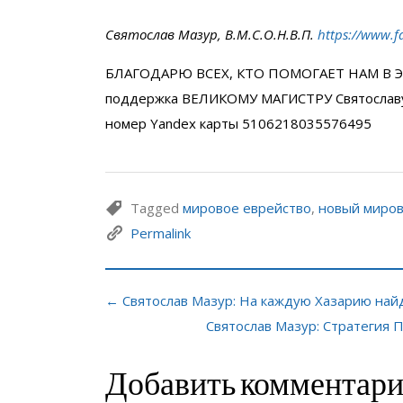
Святослав Мазур, В.М.С.О.Н.В.П.
https://www.f
БЛАГОДАРЮ ВСЕХ, КТО ПОМОГАЕТ НАМ В Э
поддержка ВЕЛИКОМУ МАГИСТРУ Святослав
номер Yandex карты 5106218035576495
Tagged
мировое еврейство
,
новый миров
Permalink
← Святослав Мазур: На каждую Хазарию найд
Святослав Мазур: Стратеги
Добавить комментар