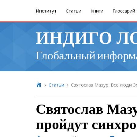
Институт
Cтатьи
Книги
Глоссарий
ИНДИГО Л
Глобальный информ
Cтатьи
Святослав Мазур: Все люди 
Святослав Мазу
пройдут синхр