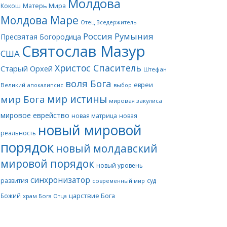
Молдова
Матерь Мира
Кокош
Молдова Маре
Отец Вседержитель
Россия
Румыния
Пресвятая Богородица
Святослав Мазур
США
Христос Спаситель
Старый Орхей
Штефан
воля Бога
евреи
Великий
апокалипсис
выбор
мир истины
мир Бога
мировая закулиса
мировое еврейство
новая матрица
новая
новый мировой
реальность
порядок
новый молдавский
мировой порядок
новый уровень
синхронизатор
развития
суд
современный мир
царствие Бога
Божий
храм Бога Отца