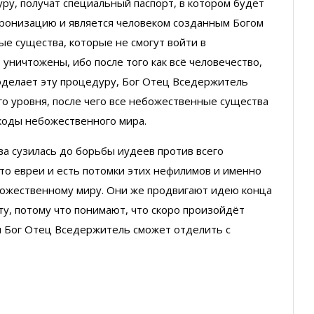
уру, получат специальный паспорт, в котором будет
хронизацию и является человеком созданным Богом
ые существа, которые не смогут войти в
 уничтожены, ибо после того как всё человечество,
оделает эту процедуру, Бог Отец Вседержитель
о уровня, после чего все небожественные существа
 коды небожественного мира.
ва сузилась до борьбы иудеев против всего
что евреи и есть потомки этих нефилимов и именно
Божественному миру. Они же продвигают идею конца
ту, потому что понимают, что скоро произойдёт
н Бог Отец Вседержитель сможет отделить с