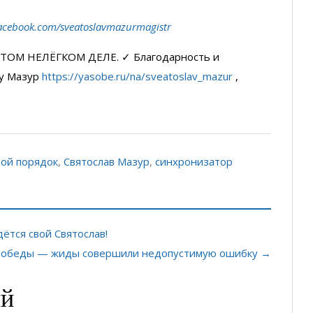
acebook.com/sveatoslavmazurmagistr
ТОМ НЕЛЁГКОМ ДЕЛЕ. ✓ Благодарность и
у Мазур
https://yasobe.ru/na/sveatoslav_mazur
,
ой порядок
,
Святослав Мазур
,
синхронизатор
ётся свой Святослав!
я Победы — жиды совершили недопустимую ошибку →
ий