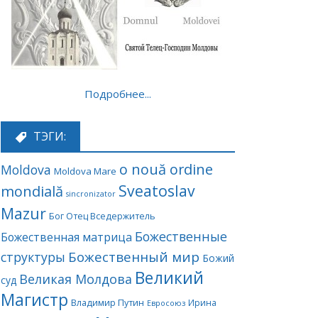
Подробнее...
ТЭГИ:
o nouă ordine
Moldova
Moldova Mare
Sveatoslav
mondială
sincronizator
Mazur
Бог Отец Вседержитель
Божественные
Божественная матрица
Божественный мир
структуры
Божий
Великий
Великая Молдова
суд
Магистр
Владимир Путин
Ирина
Евросоюз