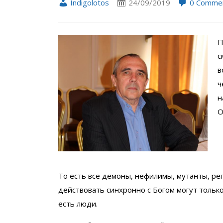
Indigolotos
24/09/2019
0 Comme
П
с
в
ч
н
О
То есть все демоны, нефилимы, мутанты, ре
действовать синхронно с Богом могут только
есть люди.