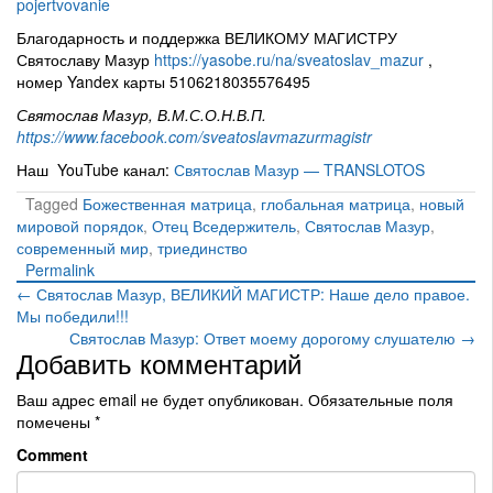
pojertvovanie
Благодарность и поддержка ВЕЛИКОМУ МАГИСТРУ
Святославу Мазур
https://yasobe.ru/na/sveatoslav_mazur
,
номер Yandex карты 5106218035576495
Святослав Мазур, В.М.С.О.Н.В.П.
https://www.facebook.com/sveatoslavmazurmagistr
Наш YouTube канал:
Святослав Мазур — TRANSLOTOS
Tagged
Божественная матрица
,
глобальная матрица
,
новый
мировой порядок
,
Отец Вседержитель
,
Святослав Мазур
,
современный мир
,
триединство
Permalink
Post
← Святослав Мазур, ВЕЛИКИЙ МАГИСТР: Наше дело правое.
Мы победили!!!
navigation
Святослав Мазур: Ответ моему дорогому слушателю →
Добавить комментарий
Ваш адрес email не будет опубликован.
Обязательные поля
помечены
*
Comment