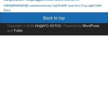
синхронизатор
царствие
суд Божий
современный мир
храм Бога Отца
Бога
Back to top
Copyright © 2026
ИНДИГО ЛОТОС
. Powered by
WordPress
and
Follet
.