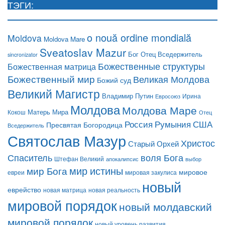
ТЭГИ:
o nouă ordine mondială
Moldova
Moldova Mare
Sveatoslav Mazur
Бог Отец Вседержитель
sincronizator
Божественные структуры
Божественная матрица
Божественный мир
Великая Молдова
Божий суд
Великий Магистр
Владимир Путин
Ирина
Евросоюз
Молдова
Молдова Маре
Матерь Мира
Кокош
Отец
Россия
США
Румыния
Пресвятая Богородица
Вседержитель
Святослав Мазур
Христос
Старый Орхей
воля Бога
Спаситель
Штефан Великий
апокалипсис
выбор
мир истины
мир Бога
мировое
евреи
мировая закулиса
новый
еврейство
новая матрица
новая реальность
мировой порядок
новый молдавский
мировой порядок
новый уровень развития