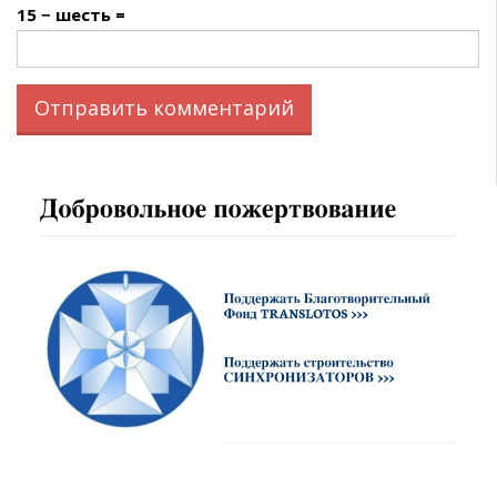
15 − шесть =