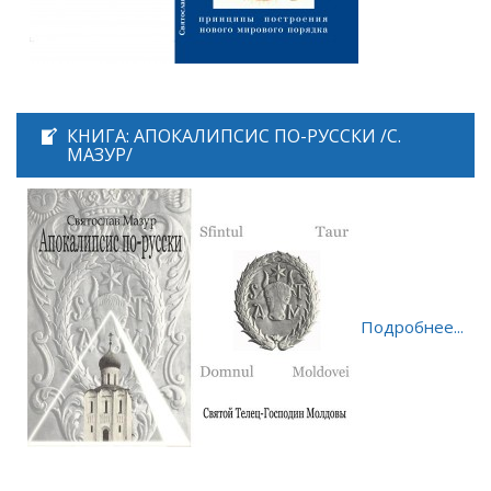
КНИГА: АПОКАЛИПСИС ПО-РУССКИ /С.
МАЗУР/
Подробнее...