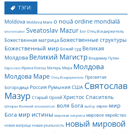
ТЭГИ:
o nouă ordine mondială
Moldova
Moldova Mare
Sveatoslav Mazur
Бог Отец Вседержитель
sincronizator
Божественные структуры
Божественная матрица
Божественный мир
Великая
Божий суд
Великий Магистр
Молдова
Владимир Путин
Молдова
Матерь Мира
Ирина Кокош
Евросоюз
Молдова Маре
Пресвятая
Отец Вседержитель
Святослав
Россия
Румыния
США
Богородица
Мазур
Христос Спаситель
Старый Орхей
воля Бога
мир
евреи
Штефан Великий
апокалипсис
выбор
мир истины
Бога
мировое еврейство
мировая закулиса
новый мировой
новая матрица
новая реальность