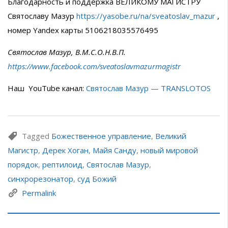
Благодарность и поддержка ВЕЛИКОМУ МАГИСТРУ
Святославу Мазур
https://yasobe.ru/na/sveatoslav_mazur
,
номер Yandex карты 5106218035576495
Святослав Мазур, В.М.С.О.Н.В.П.
https://www.facebook.com/sveatoslavmazurmagistr
Наш YouTube канал:
Святослав Мазур — TRANSLOTOS
Tagged
Божественное управление
,
Великий
Магистр
,
Дерек Хоган
,
Майя Санду
,
новый мировой
порядок
,
рептилоид
,
Святослав Мазур
,
синхрорезонатор
,
суд Божий
Permalink