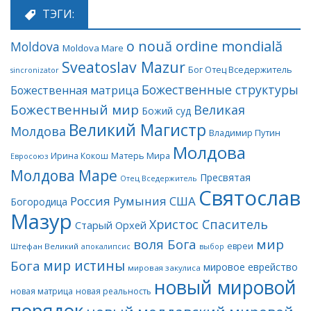
ТЭГИ:
o nouă ordine mondială
Moldova
Moldova Mare
Sveatoslav Mazur
Бог Отец Вседержитель
sincronizator
Божественные структуры
Божественная матрица
Божественный мир
Великая
Божий суд
Великий Магистр
Молдова
Владимир Путин
Молдова
Матерь Мира
Ирина Кокош
Евросоюз
Молдова Маре
Пресвятая
Отец Вседержитель
Святослав
Россия
Румыния
США
Богородица
Мазур
Христос Спаситель
Старый Орхей
воля Бога
мир
евреи
Штефан Великий
апокалипсис
выбор
мир истины
Бога
мировое еврейство
мировая закулиса
новый мировой
новая матрица
новая реальность