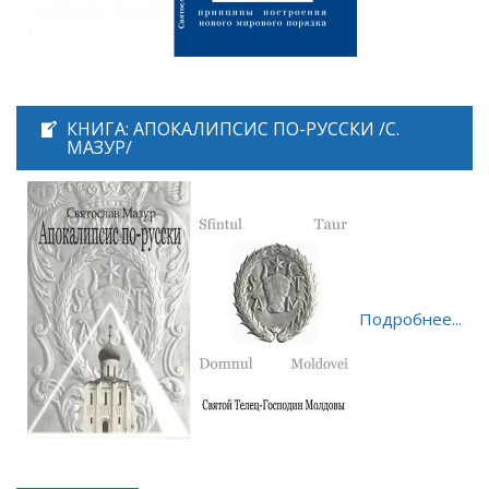
КНИГА: АПОКАЛИПСИС ПО-РУССКИ /С.
МАЗУР/
Подробнее...