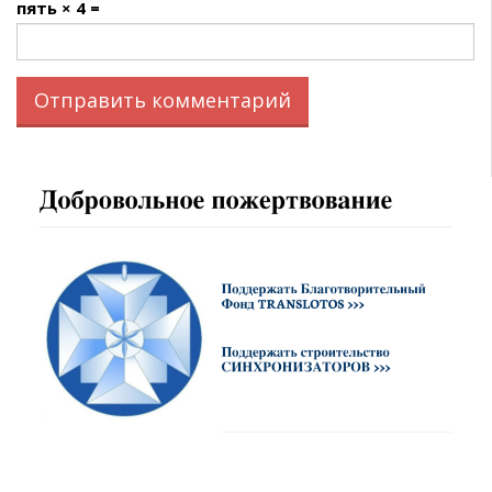
пять × 4 =