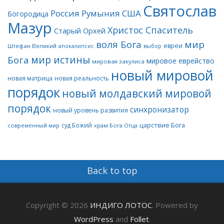
Святослав
Россия
Румыния
США
Богородица
Мазур
Христос Спаситель
Старый Орхей
воля Бога
мир
евреи
Штефан Великий
апокалипсис
выбор
мир истины
Бога
мировое еврейство
мировая закулиса
новый мировой
новая матрица
новая реальность
порядок
новый молдавский мировой
порядок
синхронизатор
новый уровень развития
царствие Бога
суд Божий
современный мир
храм Бога Отца
Back to top
Copyright © 2026
ИНДИГО ЛОТОС
. Powered by
WordPress
and
Follet
.