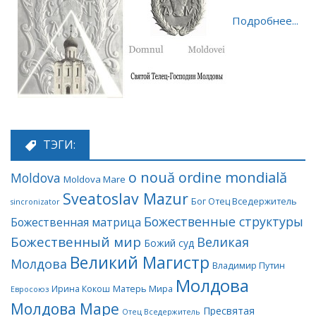
Подробнее...
ТЭГИ:
o nouă ordine mondială
Moldova
Moldova Mare
Sveatoslav Mazur
Бог Отец Вседержитель
sincronizator
Божественные структуры
Божественная матрица
Божественный мир
Великая
Божий суд
Великий Магистр
Молдова
Владимир Путин
Молдова
Матерь Мира
Ирина Кокош
Евросоюз
Молдова Маре
Пресвятая
Отец Вседержитель