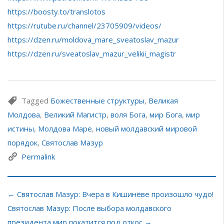
https://boosty.to/translotos
https://rutube.ru/channel/23705909/videos/
https://dzen.ru/moldova_mare_sveatoslav_mazur
https://dzen.ru/sveatoslav_mazur_velikii_magistr
Tagged
Божественные структуры
,
Великая
Молдова
,
Великий Магистр
,
воля Бога
,
мир Бога
,
мир
истины
,
Молдова Маре
,
новый молдавский мировой
порядок
,
Святослав Мазур
Permalink
← Святослав Мазур: Вчера в Кишинёве произошло чудо!
Святослав Мазур: После выбора молдавского
президента мир покатится под откос →