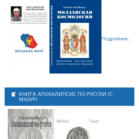
Подробнее...
КНИГА: АПОКАЛИПСИС ПО-РУССКИ /С.
МАЗУР/