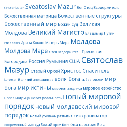
Sveatoslav Mazur
Бог Отец Вседержитель
sincronizator
Божественные структуры
Божественная матрица
Божественный мир
Великая
Божий суд
Великий Магистр
Молдова
Владимир Путин
Молдова
Матерь Мира
Ирина Кокош
Евросоюз
Молдова Маре
Пресвятая
Отец Вседержитель
Святослав
Россия
Румыния
США
Богородица
Мазур
Христос Спаситель
Старый Орхей
воля Бога
мир
евреи
Штефан Великий
апокалипсис
выбор
мир истины
Бога
мировое еврейство
мировая закулиса
новый мировой
новая матрица
новая реальность
порядок
новый молдавский мировой
порядок
синхронизатор
новый уровень развития
царствие Бога
суд Божий
современный мир
храм Бога Отца