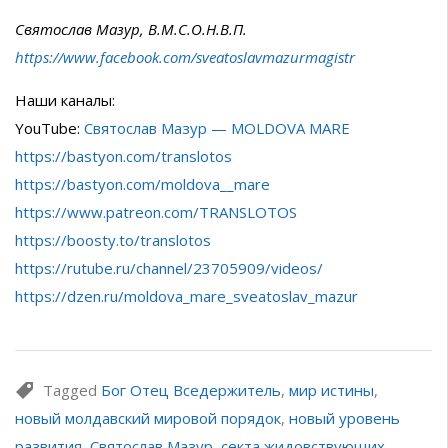
Святослав Мазур, В.М.С.О.Н.В.П.
https://www.facebook.com/sveatoslavmazurmagistr
Наши каналы:
YouTube:
Святослав Мазур — MOLDOVA MARE
https://bastyon.com/translotos
https://bastyon.com/moldova__mare
https://www.patreon.com/TRANSLOTOS
https://boosty.to/translotos
https://rutube.ru/channel/23705909/videos/
https://dzen.ru/moldova_mare_sveatoslav_mazur
Tagged
Бог Отец Вседержитель
,
мир истины
,
новый молдавский мировой порядок
,
новый уровень
развития
,
Святослав Мазур
,
секта жидовствующих
,