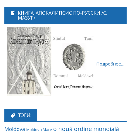
КНИГА: АПОКАЛИПСИС ПО-РУССКИ /С.
МАЗУР/
Подробнее...
ТЭГИ:
o nouă ordine mondială
Moldova
Moldova Mare