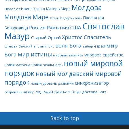
Молдова
Матерь Мира
Ирина Кокош
Евросоюз
Молдова Маре
Пресвятая
Отец Вседержитель
Святослав
Россия
Румыния
США
Богородица
Мазур
Христос Спаситель
Старый Орхей
воля Бога
мир
евреи
Штефан Великий
апокалипсис
выбор
мир истины
Бога
мировое еврейство
мировая закулиса
новый мировой
новая матрица
новая реальность
порядок
новый молдавский мировой
порядок
синхронизатор
новый уровень развития
царствие Бога
суд Божий
современный мир
храм Бога Отца
Back to top