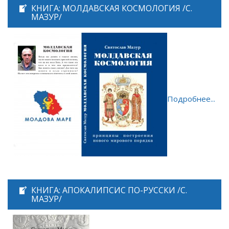
КНИГА: МОЛДАВСКАЯ КОСМОЛОГИЯ /С.
МАЗУР/
Подробнее...
КНИГА: АПОКАЛИПСИС ПО-РУССКИ /С.
МАЗУР/