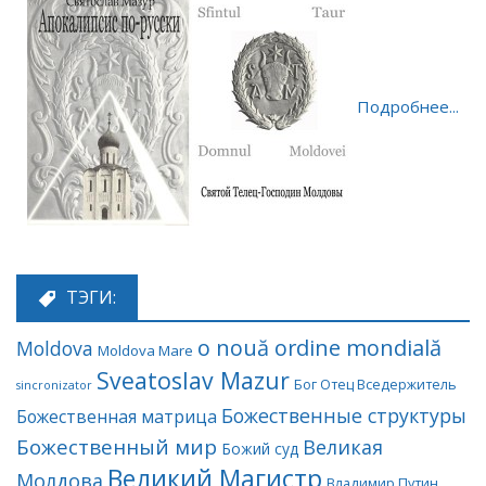
Подробнее...
ТЭГИ:
o nouă ordine mondială
Moldova
Moldova Mare
Sveatoslav Mazur
Бог Отец Вседержитель
sincronizator
Божественные структуры
Божественная матрица
Божественный мир
Великая
Божий суд
Великий Магистр
Молдова
Владимир Путин