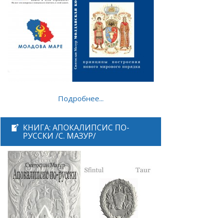
Подробнее...
КНИГА: АПОКАЛИПСИС ПО-
РУССКИ /С. МАЗУР/