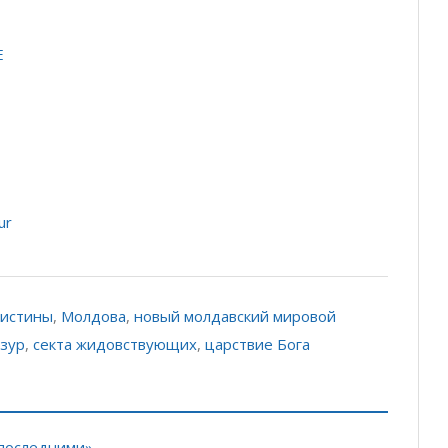
E
ur
 истины
,
Молдова
,
новый молдавский мировой
азур
,
секта жидовствующих
,
царствие Бога
 последними»