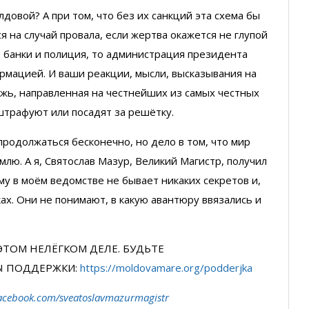
лдовой? А при том, что без их санкций эта схема бы
ся на случай провала, если жертва окажется не глупой
е банки и полиция, то администрация президента
рмацией. И ваши реакции, мысли, высказывания на
ожь, направленная на честнейших из самых честных
штрафуют или посадят за решётку.
 продолжаться бесконечно, но дело в том, что мир
млю. А я, Святослав Мазур, Великий Магистр, получил
у в моём ведомстве не бывает никаких секретов и,
ках. Они не понимают, в какую авантюру ввязались и
ЭТОМ НЕЛЁГКОМ ДЕЛЕ. БУДЬТЕ
Ы ПОДДЕРЖКИ:
https://moldovamare.org/podderjka
acebook.com/sveatoslavmazurmagistr