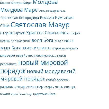
Молдова
Матерь Мира
Кокош
Молдова Маре
Отец Вседержитель
Россия
Румыния
Пресвятая Богородица
Святослав Мазур
США
Христос Спаситель
Старый Орхей
Штефан
воля Бога
евреи
Великий
апокалипсис
выбор
мир истины
мир Бога
мировая закулиса
мировое еврейство
новая матрица
новая
новый мировой
реальность
порядок
новый молдавский
мировой порядок
новый уровень
синхронизатор
развития
суд
современный мир
царствие Бога
Божий
храм Бога Отца