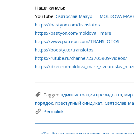
Наши каналы:
YouTube:
Святослав Мазур — MOLDOVA MAR
https://bastyon.com/translotos
https://bastyon.com/moldova__mare
https://www.patreon.com/TRANSLOTOS
https://boosty.to/translotos
https://rutube.ru/channel/23705909/videos/
https://dzen.ru/moldova_mare_sveatoslav_maz
Tagged
администрация президента
,
мир
порядок
,
преступный синдикат
,
Святослав М
Permalink
← «Так будут последние первыми, и первые