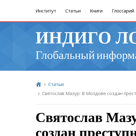
Институт
Cтатьи
Книги
Глоссарий
ИНДИГО Л
Глобальный информ
Cтатьи
Святослав Мазур: В Молдове создан прес
Святослав Мазу
создан преступ