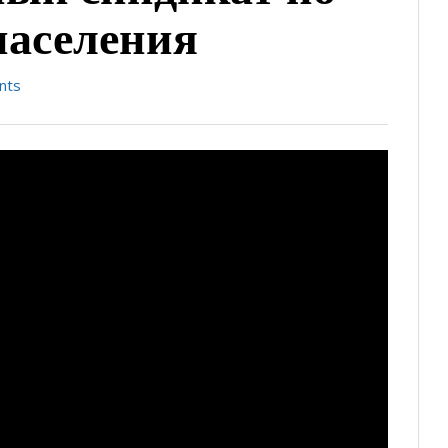
населения
nts