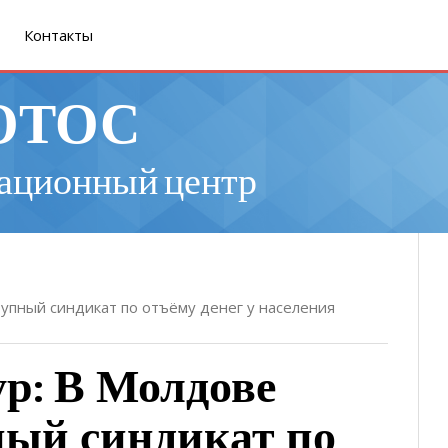
Контакты
ОТОС
ационный центр
тупный синдикат по отъёму денег у населения
р: В Молдове
ный синдикат по