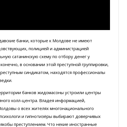
лдавские банки, которые к Молдове не имеют
идовствующих, полицией и администрацией
ьную сатанинскую схему по отбору денег у
конечно, в основании этой преступной группировки,
преступным синдикатом, находятся профессионалы
ведки.
территории банков жидомасоны устроили центры
иного колл-центра. Владея информацией,
олдовы о всех жителях многонационального
 психологи и гипнотизёры выбирают доверчивых
якобы преступлением. Что некие иностранные