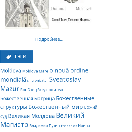
Подробнее...
ТЭГИ:
o nouă ordine
Moldova
Moldova Mare
Sveatoslav
mondială
sincronizator
Mazur
Бог Отец Вседержитель
Божественные
Божественная матрица
Божественный мир
структуры
Божий
Великий
Великая Молдова
суд
Магистр
Владимир Путин
Ирина
Евросоюз