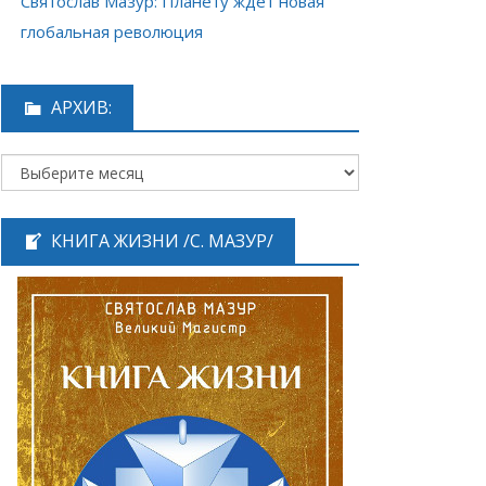
Святослав Мазур: Планету ждёт новая
глобальная революция
АРХИВ:
КНИГА ЖИЗНИ /С. МАЗУР/