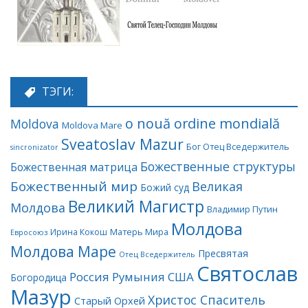
ТЭГИ:
o nouă ordine mondială
Moldova
Moldova Mare
Sveatoslav Mazur
Бог Отец Вседержитель
sincronizator
Божественные структуры
Божественная матрица
Божественный мир
Великая
Божий суд
Великий Магистр
Молдова
Владимир Путин
Молдова
Матерь Мира
Ирина Кокош
Евросоюз
Молдова Маре
Пресвятая
Отец Вседержитель
Святослав
Россия
Румыния
США
Богородица
Мазур
Христос Спаситель
Старый Орхей