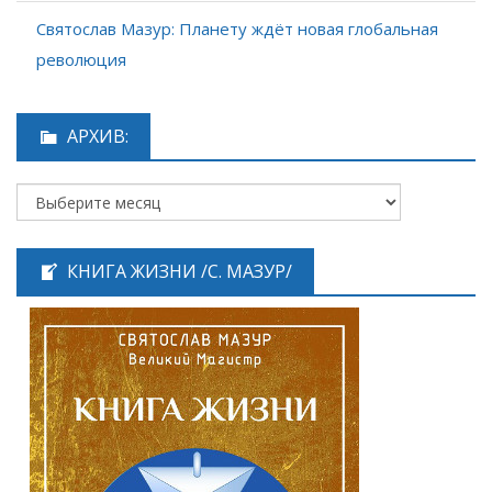
Святослав Мазур: Планету ждёт новая глобальная
революция
АРХИВ:
КНИГА ЖИЗНИ /С. МАЗУР/