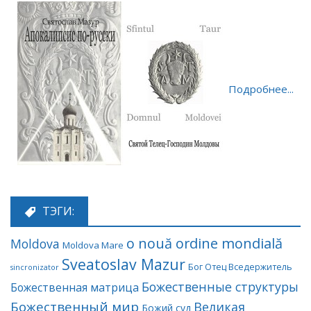
Подробнее...
ТЭГИ:
o nouă ordine mondială
Moldova
Moldova Mare
Sveatoslav Mazur
Бог Отец Вседержитель
sincronizator
Божественные структуры
Божественная матрица
Божественный мир
Великая
Божий суд