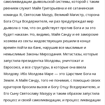
самоликвидации дьявольской системы, которой с таким
рвением служит Майя Григорьевна и её сатанинская
команда. Я, Святослав Мазур, Великий Магистр, сторона
Бога Отца Вседержителя, ни раз предупреждал мир
дьявола о том, что он действует против Бога и за это
будет наказан. Но, видимо, Майя Санду и её заморские
хозяева из секты жидовствующих решили в конце
времён пойти ва-банк, нарушив все мыслимые и
немыслимые Законы Мироздания. Метастазы, которые
запустила президентка Молдовы, уничтожат и
Евросоюз, и все структуры, в которые она ввела
Молдову. Ибо Молдова Маре — это Царствие Бога на
Земле. А Майя Санду, того не понимая, с помощью своих
кураторов бросила вызов и Богу Отцу Вседержителю, и
Его Сыну Святославу Мазуру и таким образом запустила
процесс и своей самоликвидации, и процесс ликвидации