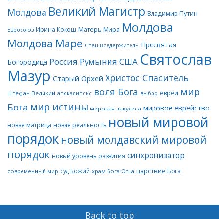
Великий Магистр
Молдова
Владимир Путин
Молдова
Матерь Мира
Ирина Кокош
Евросоюз
Молдова Маре
Пресвятая
Отец Вседержитель
Святослав
Россия
Румыния
США
Богородица
Мазур
Христос Спаситель
Старый Орхей
воля Бога
мир
евреи
Штефан Великий
апокалипсис
выбор
мир истины
Бога
мировое еврейство
мировая закулиса
новый мировой
новая матрица
новая реальность
порядок
новый молдавский мировой
порядок
синхронизатор
новый уровень развития
царствие Бога
суд Божий
современный мир
храм Бога Отца
Back to top