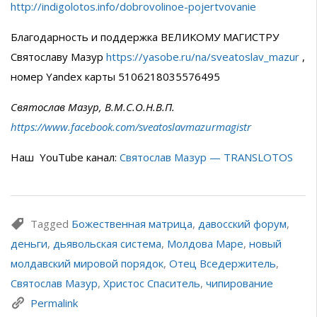
http://indigolotos.info/dobrovolinoe-pojertvovanie
Благодарность и поддержка ВЕЛИКОМУ МАГИСТРУ
Святославу Мазур
https://yasobe.ru/na/sveatoslav_mazur
,
номер Yandex карты 5106218035576495
Святослав Мазур, В.М.С.О.Н.В.П.
https://www.facebook.com/sveatoslavmazurmagistr
Наш YouTube канал:
Святослав Мазур — TRANSLOTOS
Tagged
Божественная матрица
,
давосский форум
,
деньги
,
дьявольская система
,
Молдова Маре
,
новый
молдавский мировой порядок
,
Отец Вседержитель
,
Святослав Мазур
,
Христос Спаситель
,
чипирование
Permalink