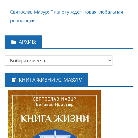
Святослав Мазур: Планету ждёт новая глобальная
революция
АРХИВ:
КНИГА ЖИЗНИ /С. МАЗУР/