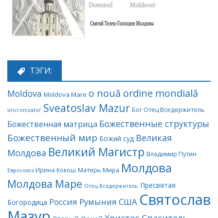
ТЭГИ:
o nouă ordine mondială
Moldova
Moldova Mare
Sveatoslav Mazur
Бог Отец Вседержитель
sincronizator
Божественные структуры
Божественная матрица
Божественный мир
Великая
Божий суд
Великий Магистр
Молдова
Владимир Путин
Молдова
Матерь Мира
Ирина Кокош
Евросоюз
Молдова Маре
Пресвятая
Отец Вседержитель
Святослав
Россия
Румыния
США
Богородица
Мазур