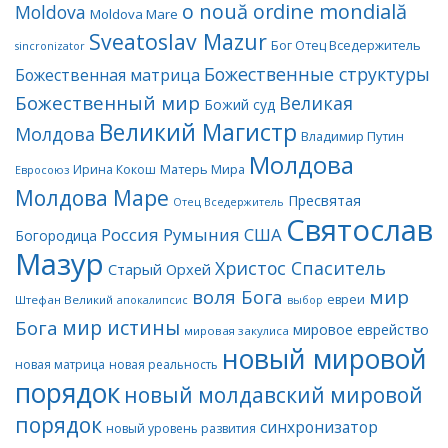
o nouă ordine mondială
Moldova
Moldova Mare
Sveatoslav Mazur
Бог Отец Вседержитель
sincronizator
Божественные структуры
Божественная матрица
Божественный мир
Великая
Божий суд
Великий Магистр
Молдова
Владимир Путин
Молдова
Матерь Мира
Ирина Кокош
Евросоюз
Молдова Маре
Пресвятая
Отец Вседержитель
Святослав
Россия
Румыния
США
Богородица
Мазур
Христос Спаситель
Старый Орхей
воля Бога
мир
евреи
Штефан Великий
апокалипсис
выбор
мир истины
Бога
мировое еврейство
мировая закулиса
новый мировой
новая матрица
новая реальность
порядок
новый молдавский мировой
порядок
синхронизатор
новый уровень развития