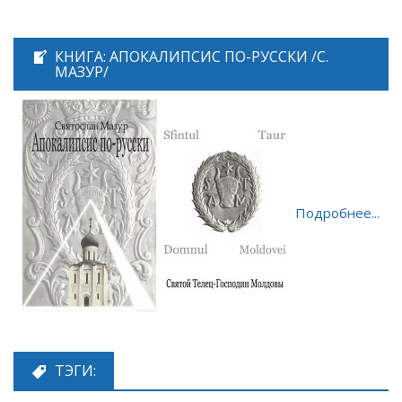
КНИГА: АПОКАЛИПСИС ПО-РУССКИ /С.
МАЗУР/
Подробнее...
ТЭГИ: