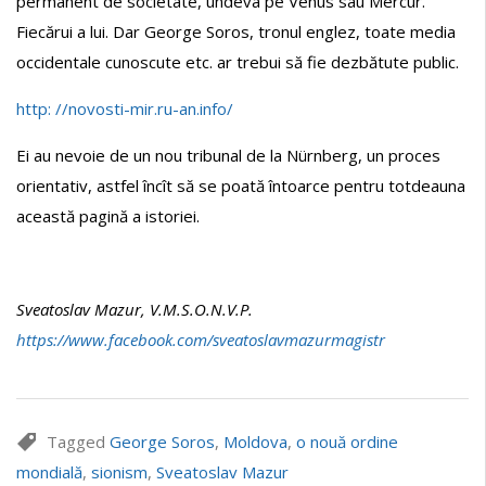
permanent de societate, undeva pe Venus sau Mercur.
Fiecărui a lui. Dar George Soros, tronul englez, toate media
occidentale cunoscute etc. ar trebui să fie dezbătute public.
http: //novosti-mir.ru-an.info/
Ei au nevoie de un nou tribunal de la Nürnberg, un proces
orientativ, astfel încît să se poată întoarce pentru totdeauna
această pagină a istoriei.
Sveatoslav Mazur, V.M.S.O.N.V.P.
https://www.facebook.com/sveatoslavmazurmagistr
Tagged
George Soros
,
Moldova
,
o nouă ordine
mondială
,
sionism
,
Sveatoslav Mazur