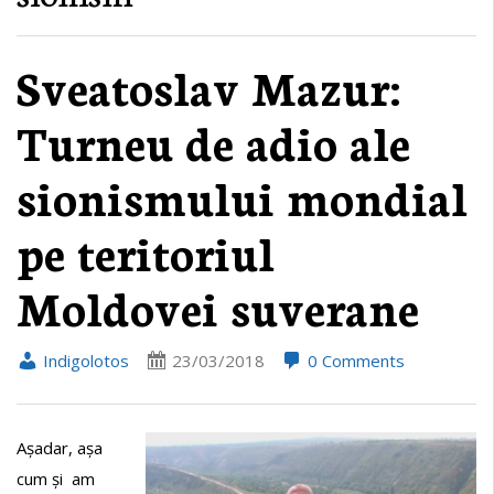
Sveatoslav Mazur:
Turneu de adio ale
sionismului mondial
pe teritoriul
Moldovei suverane
Indigolotos
23/03/2018
0 Comments
Așadar, așa
cum și am