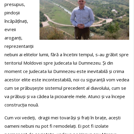
presupus,
pindoșii
încăpățînați,
evreii
aroganți,
reprezentanții
nebuni ai elitelor lumii, fără a încetini tempul, s-au grăbit spre
teritoriul Moldovei spre Judecata lui Dumnezeu. Și din
moment ce Judecata lui Dumnezeu este inevitabilă și crima
acestor elite este incontestabilă, noi cu siguranță vom vedea
cum se prăbușește sistemul precedent al diavolului, cum se
va prăbuși și va cădea la picioarele mele. Atunci și va începe
construcția nouă.
Cum voi vedeți, dragii mei tovarăși și frați în brațe, acești
oameni nebuni nu pot fi remodelați. Ei pot fi izolate