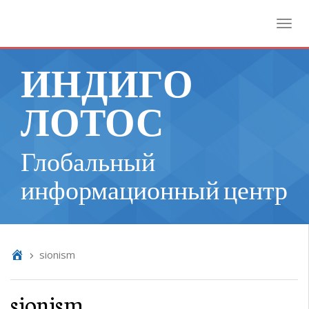
Toggl
ИНДИГО
ЛОТОС
Глобальный
информационный центр
sionism
sionism