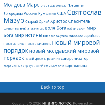
Молдова Маре
Пресвятая
Отец Вседержитель
Святослав
Россия
Румыния
США
Богородица
Мазур
Христос Спаситель
Старый Орхей
воля Бога
мир
евреи
Штефан Великий
апокалипсис
выбор
мир истины
Бога
мировое еврейство
мировая закулиса
новый мировой
новая матрица
новая реальность
порядок
новый молдавский мировой
порядок
синхронизатор
новый уровень развития
царствие Бога
суд Божий
современный мир
храм Бога Отца
Back to top
Copyright © 2026
ИНДИГО ЛОТОС
. Powered by