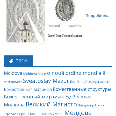
Подробнее...
ТЭГИ:
o nouă ordine mondială
Moldova
Moldova Mare
Sveatoslav Mazur
Бог Отец Вседержитель
sincronizator
Божественные структуры
Божественная матрица
Божественный мир
Великая
Божий суд
Великий Магистр
Молдова
Владимир Путин
Молдова
Матерь Мира
Ирина Кокош
Евросоюз