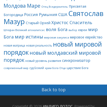
Молдова Маре
Пресвятая
Отец Вседержитель
Святослав
Россия
Румыния
США
Богородица
Мазур
Христос Спаситель
Старый Орхей
воля Бога
мир
евреи
Штефан Великий
апокалипсис
выбор
мир истины
Бога
мировое еврейство
мировая закулиса
новый мировой
новая матрица
новая реальность
порядок
новый молдавский мировой
порядок
синхронизатор
новый уровень развития
царствие Бога
суд Божий
современный мир
храм Бога Отца
Back to top
Copyright © 2026
ИНДИГО ЛОТОС
. Powered by