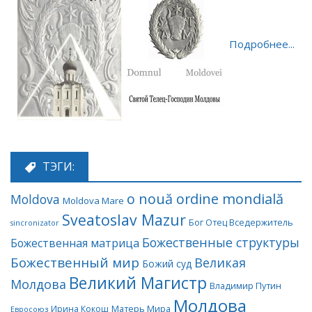
Подробнее...
ТЭГИ:
o nouă ordine mondială
Moldova
Moldova Mare
Sveatoslav Mazur
Бог Отец Вседержитель
sincronizator
Божественные структуры
Божественная матрица
Божественный мир
Великая
Божий суд
Великий Магистр
Молдова
Владимир Путин
Молдова
Матерь Мира
Ирина Кокош
Евросоюз