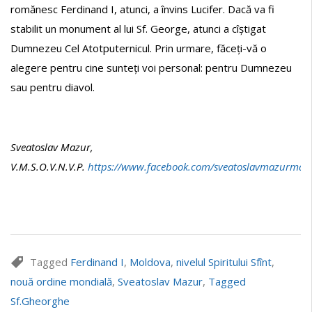
romănesc Ferdinand I, atunci, a învins Lucifer. Dacă va fi
stabilit un monument al lui Sf. George, atunci a cîștigat
Dumnezeu Cel Atotputernicul. Prin urmare, făceți-vă o
alegere pentru cine sunteți voi personal: pentru Dumnezeu
sau pentru diavol.
Sveatoslav Mazur,
V.M.S.O.V.N.V.P.
https://www.facebook.com/sveatoslavmazurmagi
Tagged
Ferdinand I
,
Moldova
,
nivelul Spiritului Sfînt
,
nouă ordine mondială
,
Sveatoslav Mazur
,
Tagged
Sf.Gheorghe