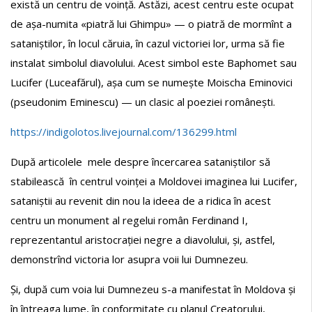
există un centru de voință. Astăzi, acest centru este ocupat
de așa-numita «piatră lui Ghimpu» — o piatră de mormînt a
sataniștilor, în locul căruia, în cazul victoriei lor, urma să fie
instalat simbolul diavolului. Acest simbol este Baphomet sau
Lucifer (Luceafărul), așa cum se numește Moischa Eminovici
(pseudonim Eminescu) — un clasic al poeziei românești.
https://indigolotos.livejournal.com/136299.html
După articolele mele despre încercarea sataniștilor să
stabilească în centrul voinței a Moldovei imaginea lui Lucifer,
sataniștii au revenit din nou la ideea de a ridica în acest
centru un monument al regelui român Ferdinand I,
reprezentantul aristocrației negre a diavolului, și, astfel,
demonstrînd victoria lor asupra voii lui Dumnezeu.
Și, după cum voia lui Dumnezeu s-a manifestat în Moldova și
în întreaga lume, în conformitate cu planul Creatorului,