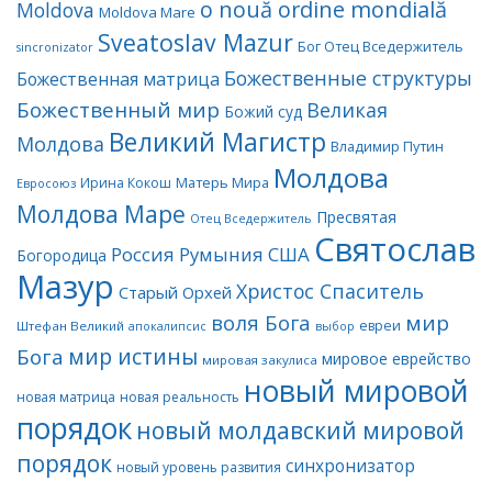
o nouă ordine mondială
Moldova
Moldova Mare
Sveatoslav Mazur
Бог Отец Вседержитель
sincronizator
Божественные структуры
Божественная матрица
Божественный мир
Великая
Божий суд
Великий Магистр
Молдова
Владимир Путин
Молдова
Матерь Мира
Ирина Кокош
Евросоюз
Молдова Маре
Пресвятая
Отец Вседержитель
Святослав
Россия
Румыния
США
Богородица
Мазур
Христос Спаситель
Старый Орхей
воля Бога
мир
евреи
Штефан Великий
апокалипсис
выбор
мир истины
Бога
мировое еврейство
мировая закулиса
новый мировой
новая матрица
новая реальность
порядок
новый молдавский мировой
порядок
синхронизатор
новый уровень развития