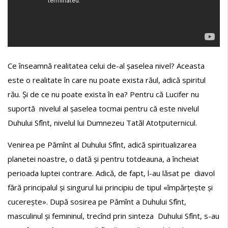
Ce înseamnă realitatea celui de-al șaselea nivel? Aceasta
este o realitate în care nu poate exista răul, adică spiritul
rău. Și de ce nu poate exista în ea? Pentru că Lucifer nu
suportă nivelul al șaselea tocmai pentru că este nivelul
Duhului Sfînt, nivelul lui Dumnezeu Tatăl Atotputernicul.
Venirea pe Pămînt al Duhului Sfînt, adică spiritualizarea
planetei noastre, o dată și pentru totdeauna, a încheiat
perioada luptei contrare. Adică, de fapt, l-au lăsat pe diavol
fără principalul și singurul lui principiu de tipul «împărțește și
cucerește». După sosirea pe Pămînt a Duhului Sfînt,
masculinul și femininul, trecînd prin sinteza Duhului Sfînt, s-au