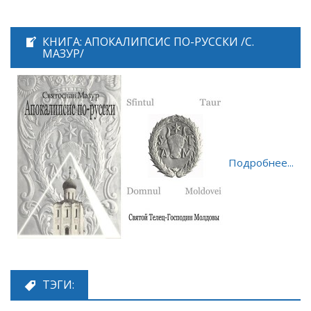
КНИГА: АПОКАЛИПСИС ПО-РУССКИ /С.
МАЗУР/
Подробнее...
ТЭГИ: