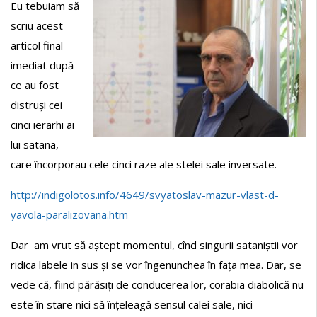
Eu tebuiam să
scriu acest
articol final
imediat după
ce au fost
distruși cei
cinci ierarhi ai
lui satana,
care încorporau cele cinci raze ale stelei sale inversate.
http://indigolotos.info/4649/svyatoslav-mazur-vlast-d-
yavola-paralizovana.htm
Dar am vrut să aștept momentul, cînd singurii sataniștii vor
ridica labele in sus și se vor îngenunchea în fața mea. Dar, se
vede că, fiind părăsiți de conducerea lor, corabia diabolică nu
este în stare nici să înțeleagă sensul calei sale, nici