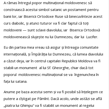
A rămas întregul popor multinațional moldovenesc să
construiască acestui simbol satanic un postament pentru
banii lor, iar Bisericii Ortodoxe Ruse să binecuvînteze acest
curs diabolic, și atunci tuturor va fi clar faptul că toți
moldovenii — sunt sclavii diavolului, iar Biserica Ortodoxă
moldovenească slujește nu lui Dumnezeu, dar lui Lucifer.
Eu din partea mea vreau să asigur și întreaga comunitate
internațională, și Împărăția lui Dumnezeu, că lumea diavolului
a căzut deja, iar în centrul capitalei Republicii Moldova va fi
stabili un monument al lui Sf. Gheorghe, chiar dacă tot
poporul moldovenesc multinațional se va îngenunchea în
fața lui satana.
Anume pe baza acestui semn și va fi posibil să înțelegem ce
putere a cîștigat pe Pămînt. Dacă acolo, unde astăzi se află
„piatra lui Ghimpu“ va fi stabilit un monument al regelui