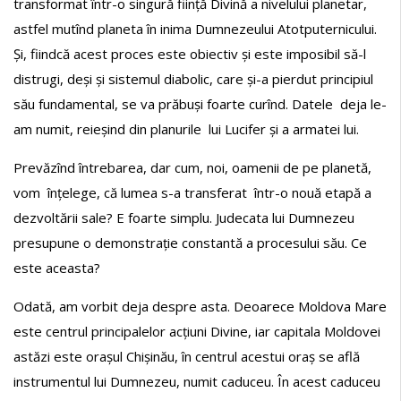
transformat într-o singură ființă Divină a nivelului planetar,
astfel mutînd planeta în inima Dumnezeului Atotputernicului.
Și, fiindcă acest proces este obiectiv și este imposibil să-l
distrugi, deși și sistemul diabolic, care și-a pierdut principiul
său fundamental, se va prăbuși foarte curînd. Datele deja le-
am numit, reieșind din planurile lui Lucifer și a armatei lui.
Prevăzînd întrebarea, dar cum, noi, oamenii de pe planetă,
vom înțelege, că lumea s-a transferat într-o nouă etapă a
dezvoltării sale? E foarte simplu. Judecata lui Dumnezeu
presupune o demonstrație constantă a procesului său. Ce
este aceasta?
Odată, am vorbit deja despre asta. Deoarece Moldova Mare
este centrul principalelor acțiuni Divine, iar capitala Moldovei
astăzi este orașul Chișinău, în centrul acestui oraș se află
instrumentul lui Dumnezeu, numit caduceu. În acest caduceu