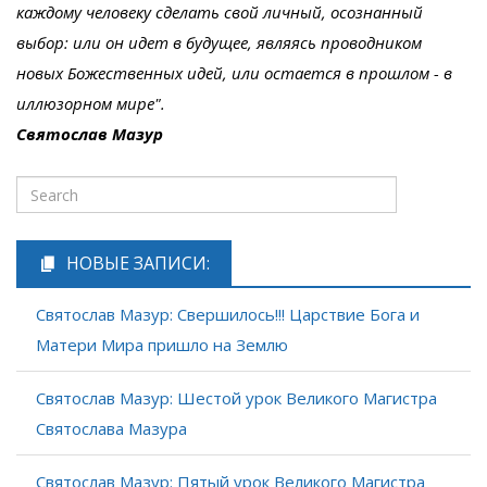
каждому человеку сделать свой личный, осознанный
выбор: или он идет в будущее, являясь проводником
новых Божественных идей, или остается в прошлом - в
иллюзорном мире".
Святослав Мазур
НОВЫЕ ЗАПИСИ:
Святослав Мазур: Свершилось!!! Царствие Бога и
Матери Мира пришло на Землю
Святослав Мазур: Шестой урок Великого Магистра
Святослава Мазура
Святослав Мазур: Пятый урок Великого Магистра