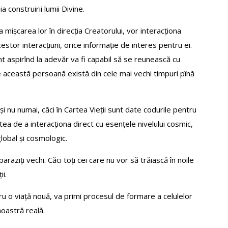
a construirii lumii Divine.
 mișcarea lor în direcția Creatorului, vor interacționa
cestor interacțiuni, orice informație de interes pentru ei.
t aspirînd la adevăr va fi capabil să se reunească cu
pre această persoană există din cele mai vechi timpuri pînă
și nu numai, căci în Cartea Vieții sunt date codurile pentru
atea de a interacționa direct cu esențele nivelului cosmic,
lobal și cosmologic.
aziți vechi. Căci toți cei care nu vor să trăiască în noile
ii.
tru o viață nouă, va primi procesul de formare a celulelor
noastră reală.