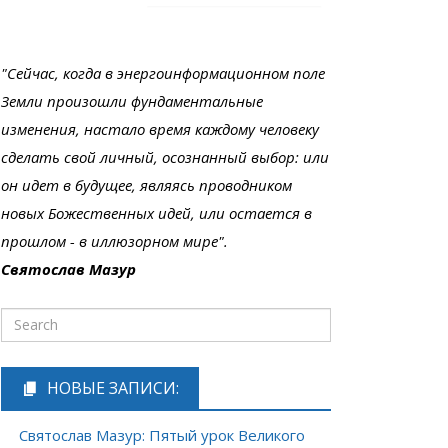
"Сейчас, когда в энергоинформационном поле
Земли произошли фундаментальные
изменения, настало время каждому человеку
сделать свой личный, осознанный выбор: или
он идет в будущее, являясь проводником
новых Божественных идей, или остается в
прошлом - в иллюзорном мире".
Святослав Мазур
НОВЫЕ ЗАПИСИ:
Святослав Мазур: Пятый урок Великого