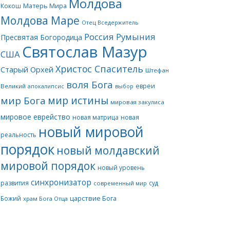
Молдова
Матерь Мира
Кокош
Молдова Маре
Отец Вседержитель
Россия
Румыния
Пресвятая Богородица
Святослав Мазур
США
Христос Спаситель
Старый Орхей
Штефан
воля Бога
евреи
Великий
апокалипсис
выбор
мир истины
мир Бога
мировая закулиса
мировое еврейство
новая матрица
новая
новый мировой
реальность
порядок
новый молдавский
мировой порядок
новый уровень
синхронизатор
развития
суд
современный мир
царствие Бога
Божий
храм Бога Отца