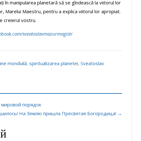
ți în manipularea planetară să se gîndească la viitorul lor
, Marelui Maestru, pentru a explica viitorul lor apropiat.
e creierul vostru.
ebook.com/sveatoslavmazurmagistr
ine mondială
,
spiritualizarea planetei
,
Sveatoslav
 мировой порядок
ршилось! На Землю пришла Пресвятая Богородица! →
ий