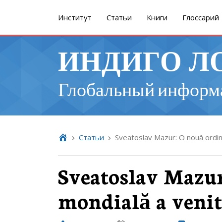
Институт
Cтатьи
Книги
Глоссарий
ИНДИГО Л
Глобальный информ
Cтатьи
Sveatoslav Mazur: O nouă ordin
Sveatoslav Mazur
mondială a veni