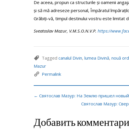
De aceea, propun ca structurile și oamenii angaja
și să mă adreseze personal, Împăratul împăraților
Grăbiți-vă, timpul destinului vostru este limitat d
Sveatoslav Mazur, V.M.S.O.N.V.P.
https://www.fac
Tagged
canalul Divin
,
lumea Divină
,
nouă ord
Mazur
Permalink
← Святослав Мазур: На Землю пришел новый
Святослав Мазур: Све
Добавить комментар