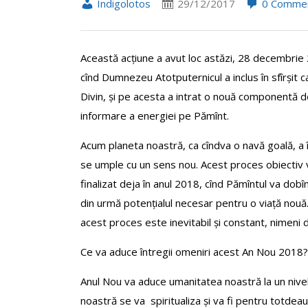
Indigolotos
29/12/2017
0 Comme
Această acțiune a avut loc astăzi, 28 decembrie
cînd Dumnezeu Atotputernicul a inclus în sfîrșit c
Divin, și pe acesta a intrat o nouă componentă 
informare a energiei pe Pămînt.
Acum planeta noastră, ca cîndva o navă goală, a 
se umple cu un sens nou. Acest proces obiectiv v
finalizat deja în anul 2018, cînd Pămîntul va dobîn
din urmă potențialul necesar pentru o viață nouă. 
acest proces este inevitabil și constant, nimeni d
Ce va aduce întregii omeniri acest An Nou 2018?
Anul Nou va aduce umanitatea noastră la un nivel 
noastră se va spiritualiza și va fi pentru totdeau