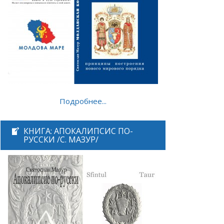
Подробнее...
КНИГА: АПОКАЛИПСИС ПО-
РУССКИ /С. МАЗУР/