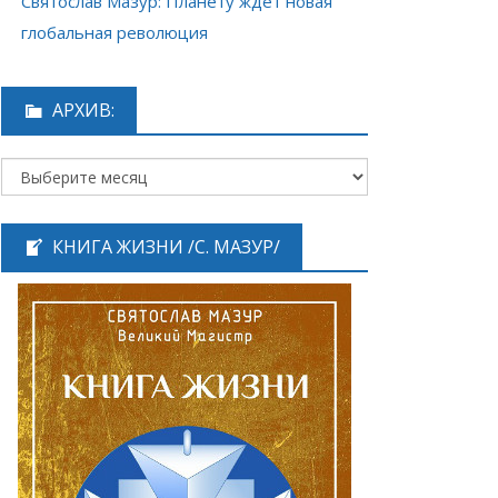
Святослав Мазур: Планету ждёт новая
глобальная революция
АРХИВ:
КНИГА ЖИЗНИ /С. МАЗУР/