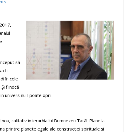
nts
 2017,
analul
de
început să
a fi
di în cele
Și fiindcă
in univers nu-l poate opri.
nou, calitativ în ierarhia lui Dumnezeu Tatăl. Planeta
na printre planete egale ale construcției spirituale și