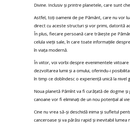
Divine. Inclusiv și printre planetele, care sunt chei
Astfel, toți oamenii de pe Pământ, care nu vor lua
direct cu aceste structuri și vor primi, datorită a
În plus, fiecare persoană care trăiește pe Pămân
celula vieții sale, în care toate informațiile des
în viața modernă.
În viitor, voi vorbi despre evenimentele viitoare 
dezvoltarea lumii și a omului, oferindu-i posibilit
în timp ce dobîndesc o experiență unică la nivel g
Noua planetă Pămînt va fi curățată de dogme și par
canoane vor fi eliminați de un nou potențial al vieț
Cine nu vrea să-și deschidă inima și sufletul pen
canceroase și va părăsi rapid și inevitabil lumea 