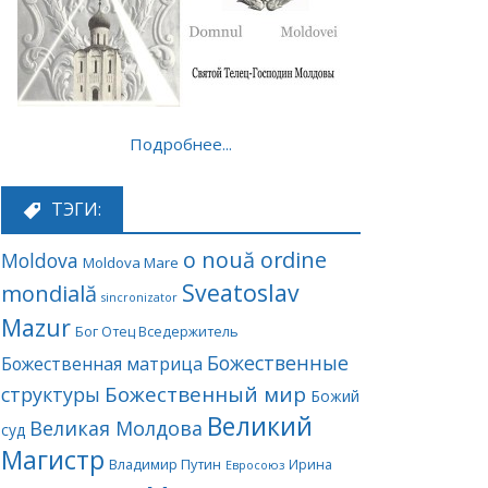
Подробнее...
ТЭГИ:
o nouă ordine
Moldova
Moldova Mare
Sveatoslav
mondială
sincronizator
Mazur
Бог Отец Вседержитель
Божественные
Божественная матрица
Божественный мир
структуры
Божий
Великий
Великая Молдова
суд
Магистр
Владимир Путин
Ирина
Евросоюз