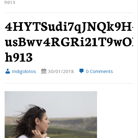
h913
4HYTSudi7qJNQk9H-
usBwv4RGRi21T9wOL
h913
Indigolotos
30/01/2018
0 Comments