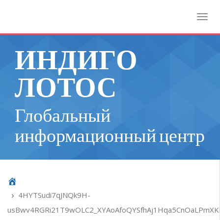
Toggl
ИНДИГО
ЛОТОС
Глобальный
информационный центр
4HYTSudi7qJNQk9H-
usBwv4RGRi21T9wOLC2_XYAoAfoQYSfhAj1Hqa5CnOaLPmXKI