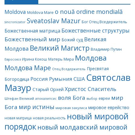
o nouă ordine mondială
Moldova
Moldova Mare
Sveatoslav Mazur
Бог Отец Вседержитель
sincronizator
Божественные структуры
Божественная матрица
Божественный мир
Великая
Божий суд
Великий Магистр
Молдова
Владимир Путин
Молдова
Матерь Мира
Ирина Кокош
Евросоюз
Молдова Маре
Пресвятая
Отец Вседержитель
Святослав
Россия
Румыния
США
Богородица
Мазур
Христос Спаситель
Старый Орхей
воля Бога
мир
евреи
Штефан Великий
апокалипсис
выбор
мир истины
Бога
мировое еврейство
мировая закулиса
новый мировой
новая матрица
новая реальность
порядок
новый молдавский мировой