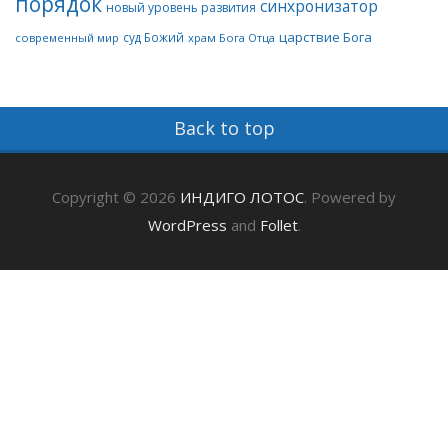
порядок
синхронизатор
новый уровень развития
царствие Бога
суд Божий
современный мир
храм Бога Отца
Back to top
Copyright © 2026
ИНДИГО ЛОТОС
. Powered by
WordPress
and
Follet
.