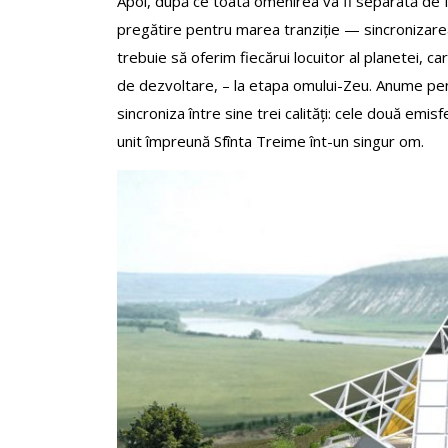
Apoi, după ce toată omenirea va fi separată de 
pregătire pentru marea tranziție — sincronizarea
trebuie să oferim fiecărui locuitor al planetei, 
de dezvoltare, – la etapa omului-Zeu. Anume pent
sincroniza între sine trei calități: cele două emis
unit împreună Sfînta Treime înt-un singur om.