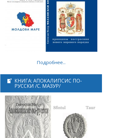
Подробнее...
КНИГА: АПОКАЛИПСИС ПО-
РУССКИ /С. МАЗУР/