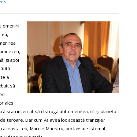
nts
a omenirii
, eu,
menireai
i Dumnezeu,
, și apoi
ătită
ate a
ebuit să
rii
or ales,
tră și au încercat să distrugă atît omenirea, cît și planeta
 de teroare. Dar cum va avea loc această tranziție?
tru aceasta, eu, Marele Maestru, am lansat sistemul
n videoclipurile mele.