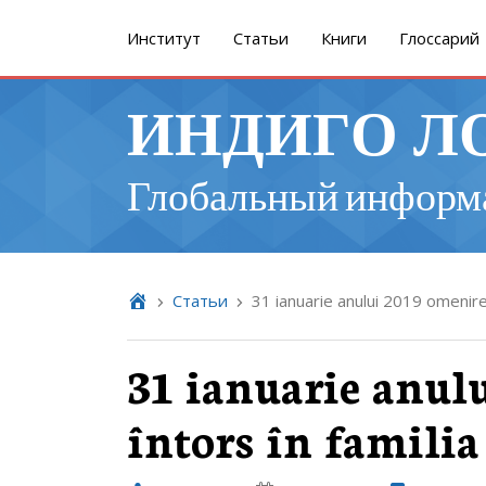
Институт
Cтатьи
Книги
Глоссарий
ИНДИГО Л
Глобальный информ
Cтатьи
31 ianuarie anului 2019 omenirea
31 ianuarie anul
întors în familia