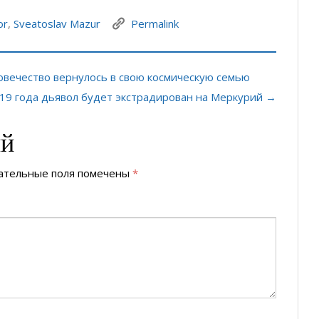
or
,
Sveatoslav Mazur
Permalink
ловечество вернулось в свою космическую семью
019 года дьявол будет экстрадирован на Меркурий →
ий
ательные поля помечены
*