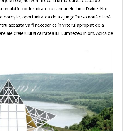
forțele rele, noi vom trece la următoarea etapă de
 omului în conformitate cu canoanele lumii Divine. Noi
care dorește, oportunitatea de a ajunge într-o nouă etapă
ru aceasta va fi necesar ca în viitorul apropiat de a
fere ale creierului și calitatea lui Dumnezeu în om. Adică de