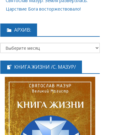
Святослав Мазур: Земля разверзлась.
Царствие Бога восторжествовало!
АРХИВ:
КНИГА ЖИЗНИ /С. МАЗУР/