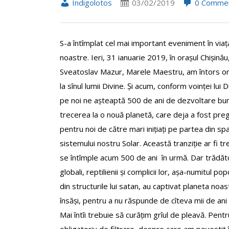
Indigolotos
03/02/2019
0 Comme
S-a întîmplat cel mai important eveniment în viaț
noastre. Ieri, 31 ianuarie 2019, în orașul Chișinău
Sveatoslav Mazur, Marele Maestru, am întors o
la sînul lumii Divine. Și acum, conform voinței lu
pe noi ne așteaptă 500 de ani de dezvoltare bună
trecerea la o nouă planetă, care deja a fost preg
pentru noi de către mari inițiați pe partea din sp
sistemului nostru Solar. Această tranziție ar fi tr
se întîmple acum 500 de ani în urmă. Dar trădăto
globali, reptilienii și complicii lor, așa-numitul pop
din structurile lui satan, au captivat planeta noas
însăși, pentru a nu răspunde de cîteva mii de ani
Mai întîi trebuie să curățim grîul de pleavă. Pen
obligatoriu de filtrare, despre care am povestit î