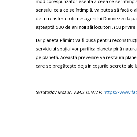
mod corespunzător esența a ceea ce se întîmplă. Ș
sensului ceia ce se întîmplă, va putea să facă o a
de a trensfera toți mesagerii lui Dumnezeu la par
așteaptă 500 de ani noii săi locuitori . (Cu privi
Iar planeta Pămînt va fi pusă pentru reconstrucți
serviciului spațial vor purifica planeta pînă natu
pe planetă. Această prevenire va restaura planeta 
care se pregătește deja în coșurile secrete ale lu
Sveatoslav Mazur, V.M.S.O.N.V.P.
https://www.fa