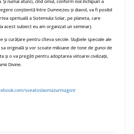
i numai atunci, cînd omul, conform noii închipuiri a
legere conștientă între Dumnezeu și diavol, va fi posibil
tea spirituală a Sistemului Solar, pe planeta, care
re la acest subiect eu am organizat un seminar).
e și curățare pentru cîteva secole. Slujbele speciale ale
ra sa originală și vor scoate milioane de tone de gunoi de
și o va pregăti pentru adoptarea viitoarei civilizații,
mii Divine.
cebook.com/sveatoslavmazurmagistr