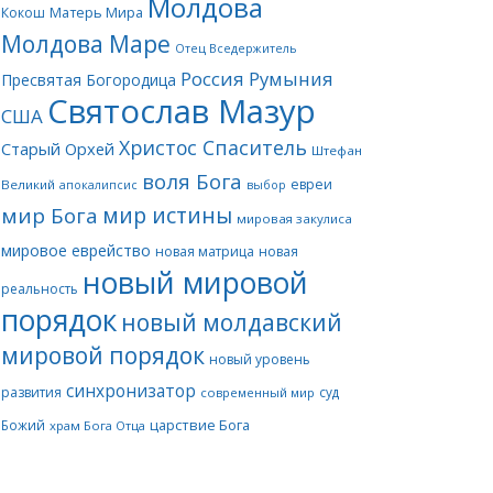
Молдова
Матерь Мира
Кокош
Молдова Маре
Отец Вседержитель
Россия
Румыния
Пресвятая Богородица
Святослав Мазур
США
Христос Спаситель
Старый Орхей
Штефан
воля Бога
евреи
Великий
апокалипсис
выбор
мир истины
мир Бога
мировая закулиса
мировое еврейство
новая матрица
новая
новый мировой
реальность
порядок
новый молдавский
мировой порядок
новый уровень
синхронизатор
развития
суд
современный мир
царствие Бога
Божий
храм Бога Отца