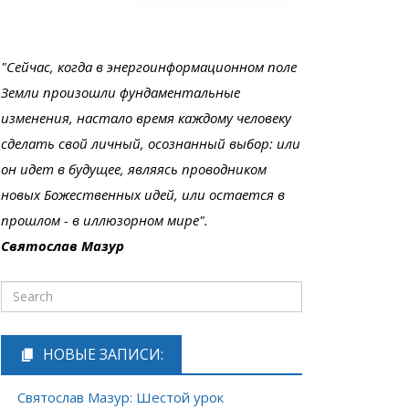
"Сейчас, когда в энергоинформационном поле
Земли произошли фундаментальные
изменения, настало время каждому человеку
сделать свой личный, осознанный выбор: или
он идет в будущее, являясь проводником
новых Божественных идей, или остается в
прошлом - в иллюзорном мире".
Святослав Мазур
НОВЫЕ ЗАПИСИ:
Святослав Мазур: Шестой урок