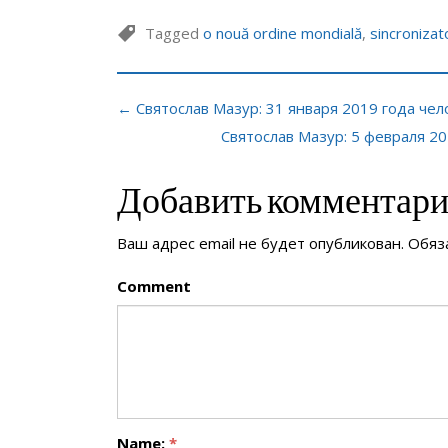
Tagged
o nouă ordine mondială
,
sincronizat
← Святослав Мазур: 31 января 2019 года че
Святослав Мазур: 5 февраля 2
Добавить комментар
Ваш адрес email не будет опубликован.
Обяз
Comment
Name:
*