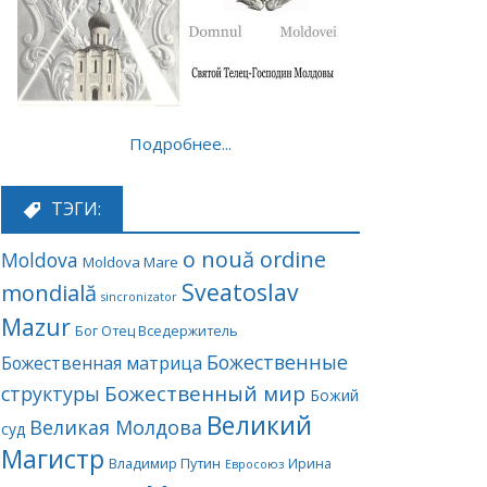
Подробнее...
ТЭГИ:
o nouă ordine
Moldova
Moldova Mare
Sveatoslav
mondială
sincronizator
Mazur
Бог Отец Вседержитель
Божественные
Божественная матрица
Божественный мир
структуры
Божий
Великий
Великая Молдова
суд
Магистр
Владимир Путин
Ирина
Евросоюз