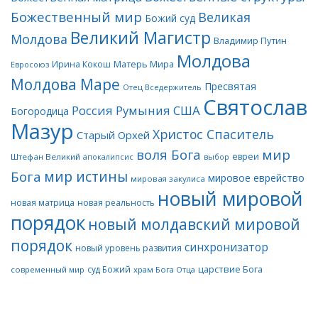
Божественный мир
Великая
Божий суд
Великий Магистр
Молдова
Владимир Путин
Молдова
Матерь Мира
Ирина Кокош
Евросоюз
Молдова Маре
Пресвятая
Отец Вседержитель
Святослав
Россия
Румыния
США
Богородица
Мазур
Христос Спаситель
Старый Орхей
воля Бога
мир
евреи
Штефан Великий
апокалипсис
выбор
мир истины
Бога
мировое еврейство
мировая закулиса
новый мировой
новая матрица
новая реальность
порядок
новый молдавский мировой
порядок
синхронизатор
новый уровень развития
царствие Бога
суд Божий
современный мир
храм Бога Отца