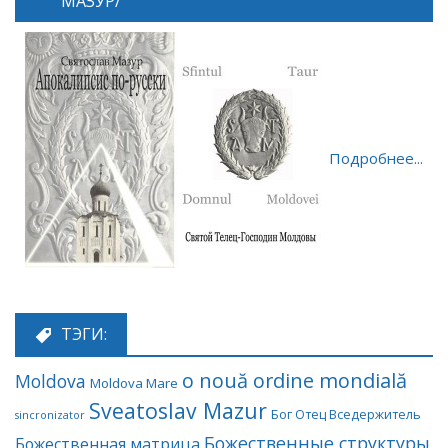
МАЗУР/
Подробнее...
ТЭГИ:
o nouă ordine mondială
Moldova
Moldova Mare
Sveatoslav Mazur
Бог Отец Вседержитель
sincronizator
Божественные структуры
Божественная матрица