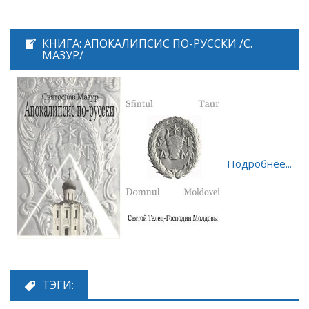
КНИГА: АПОКАЛИПСИС ПО-РУССКИ /С.
МАЗУР/
Подробнее...
ТЭГИ: