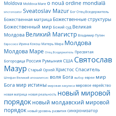
o nouă ordine mondială
Moldova
Moldova Mare
Sveatoslav Mazur
Бог Отец Вседержитель
sincronizator
Божественные структуры
Божественная матрица
Божественный мир
Великая
Божий суд
Великий Магистр
Молдова
Владимир Путин
Молдова
Матерь Мира
Ирина Кокош
Евросоюз
Молдова Маре
Пресвятая
Отец Вседержитель
Святослав
Россия
Румыния
США
Богородица
Мазур
Христос Спаситель
Старый Орхей
воля Бога
мир
евреи
Штефан Великий
апокалипсис
выбор
мир истины
Бога
мировое еврейство
мировая закулиса
новый мировой
новая матрица
новая реальность
порядок
новый молдавский мировой
порядок
синхронизатор
новый уровень развития