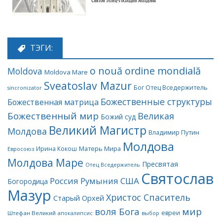
ТЭГИ:
o nouă ordine mondială
Moldova
Moldova Mare
Sveatoslav Mazur
Бог Отец Вседержитель
sincronizator
Божественные структуры
Божественная матрица
Божественный мир
Великая
Божий суд
Великий Магистр
Молдова
Владимир Путин
Молдова
Матерь Мира
Ирина Кокош
Евросоюз
Молдова Маре
Пресвятая
Отец Вседержитель
Святослав
Россия
Румыния
США
Богородица
Мазур
Христос Спаситель
Старый Орхей
воля Бога
мир
евреи
Штефан Великий
апокалипсис
выбор