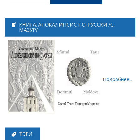
КНИГА: АПОКАЛИПСИС ПО-РУССКИ /С.
МАЗУР/
Подробнее...
ТЭГИ: