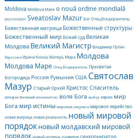
o nouă ordine mondială
Moldova
Moldova Mare
Sveatoslav Mazur
Бог Отец Вседержитель
sincronizator
Божественные структуры
Божественная матрица
Божественный мир
Великая
Божий суд
Великий Магистр
Молдова
Владимир Путин
Молдова
Матерь Мира
Ирина Кокош
Евросоюз
Молдова Маре
Пресвятая
Отец Вседержитель
Святослав
Россия
Румыния
США
Богородица
Мазур
Христос Спаситель
Старый Орхей
воля Бога
мир
евреи
Штефан Великий
апокалипсис
выбор
мир истины
Бога
мировое еврейство
мировая закулиса
новый мировой
новая матрица
новая реальность
порядок
новый молдавский мировой
порядок
синхронизатор
новый уровень развития