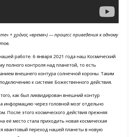
сте» + χρόνος «время») — процесс приведения к одному
ктов.
нашей работе. 6 января 2021 года наш Космический
у полного контроля над планетой, то есть
банием внешнего контура солнечной короны. Таким
 подключению к системе Божественного действия.
 того, как был ликвидирован внешний контур
ла информацию через головной мозг отдельно
лом. После этого космического действия прежняя
 на её место стала приходить новая космическая
ся квантовый переход нашей планеты в новую