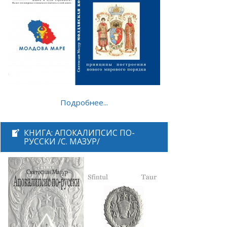
Подробнее...
КНИГА: АПОКАЛИПСИС ПО-
РУССКИ /С. МАЗУР/