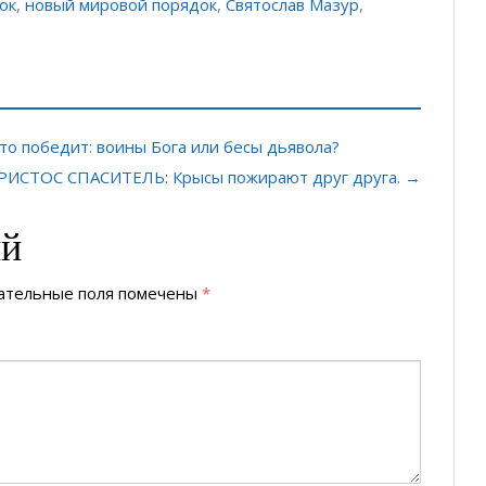
ок
,
новый мировой порядок
,
Святослав Мазур
,
о победит: воины Бога или бесы дьявола?
ХРИСТОС СПАСИТЕЛЬ: Крысы пожирают друг друга. →
ий
ательные поля помечены
*