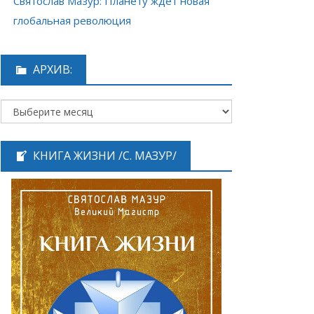
Святослав Мазур: Планету ждёт новая
глобальная революция
АРХИВ:
КНИГА ЖИЗНИ /С. МАЗУР/