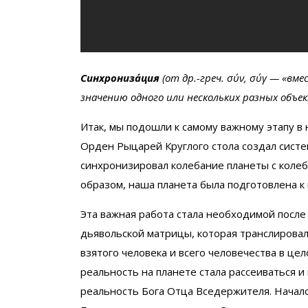
Синхрониза́ция
(от др.-греч. σύν, σύγ — «вме
значению одного или нескольких разных объе
Итак, мы подошли к самому важному этапу в 
Орден Рыцарей Круглого стола создал систем
синхронизировал колебание планеты с коле
образом, наша планета была подготовлена к
Эта важная работа стала необходимой после
дьявольской матрицы, которая транслирова
взятого человека и всего человечества в це
реальность на планете стала рассеиваться и
реальность Бога Отца Вседержителя. Начал