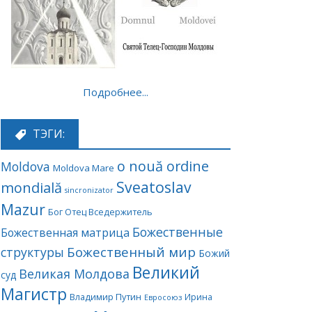
Подробнее...
ТЭГИ:
o nouă ordine
Moldova
Moldova Mare
Sveatoslav
mondială
sincronizator
Mazur
Бог Отец Вседержитель
Божественные
Божественная матрица
Божественный мир
структуры
Божий
Великий
Великая Молдова
суд
Магистр
Владимир Путин
Ирина
Евросоюз