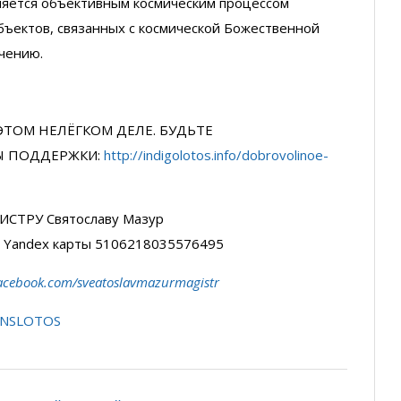
ляется объективным космическим процессом
бъектов, связанных с космической Божественной
чению.
ЭТОМ НЕЛЁГКОМ ДЕЛЕ. БУДЬТЕ
Ы ПОДДЕРЖКИ:
http://indigolotos.info/dobrovolinoe-
ИСТРУ Святославу Мазур
р Yandex карты 5106218035576495
acebook.com/sveatoslavmazurmagistr
ANSLOTOS