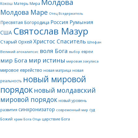
Молдова
Матерь Мира
Кокош
Молдова Маре
Отец Вседержитель
Россия
Румыния
Пресвятая Богородица
Святослав Мазур
США
Христос Спаситель
Старый Орхей
Штефан
воля Бога
евреи
Великий
апокалипсис
выбор
мир истины
мир Бога
мировая закулиса
мировое еврейство
новая матрица
новая
новый мировой
реальность
порядок
новый молдавский
мировой порядок
новый уровень
синхронизатор
развития
суд
современный мир
царствие Бога
Божий
храм Бога Отца