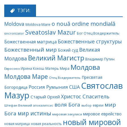
ТЭГИ:
o nouă ordine mondială
Moldova
Moldova Mare
Sveatoslav Mazur
Бог Отец Вседержитель
sincronizator
Божественные структуры
Божественная матрица
Божественный мир
Великая
Божий суд
Великий Магистр
Молдова
Владимир Путин
Молдова
Матерь Мира
Ирина Кокош
Евросоюз
Молдова Маре
Пресвятая
Отец Вседержитель
Святослав
Россия
Румыния
США
Богородица
Мазур
Христос Спаситель
Старый Орхей
воля Бога
мир
евреи
Штефан Великий
апокалипсис
выбор
мир истины
Бога
мировое еврейство
мировая закулиса
новый мировой
новая матрица
новая реальность