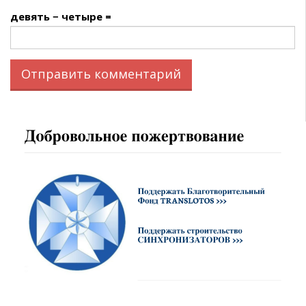
девять − четыре =