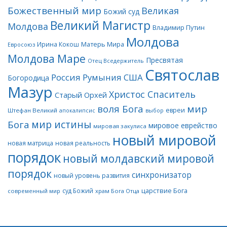
Божественный мир
Великая
Божий суд
Великий Магистр
Молдова
Владимир Путин
Молдова
Матерь Мира
Ирина Кокош
Евросоюз
Молдова Маре
Пресвятая
Отец Вседержитель
Святослав
Россия
Румыния
США
Богородица
Мазур
Христос Спаситель
Старый Орхей
воля Бога
мир
евреи
Штефан Великий
апокалипсис
выбор
мир истины
Бога
мировое еврейство
мировая закулиса
новый мировой
новая матрица
новая реальность
порядок
новый молдавский мировой
порядок
синхронизатор
новый уровень развития
царствие Бога
суд Божий
современный мир
храм Бога Отца