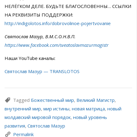
НЕЛЁГКОМ ДЕЛЕ. БУДЬТЕ БЛАГОСЛОВЕННЫ… ССЫЛКИ
НА РЕКВИЗИТЫ ПОДДЕРЖКИ:
http://indigolotos.info/dobrovolinoe-pojertvovanie
Святослав Мазур, В.М.С.О.Н.В.П.
https://www.facebook.com/sveatoslavmazurmagistr
Наши YouTube каналы:
Святослав Мазур — TRANSLOTOS
Tagged
Божественный мир
,
Великий Магистр
,
внутренний мир
,
мир истины
,
новая матрица
,
новый
молдавский мировой порядок
,
новый уровень
развития
,
Святослав Мазур
Permalink