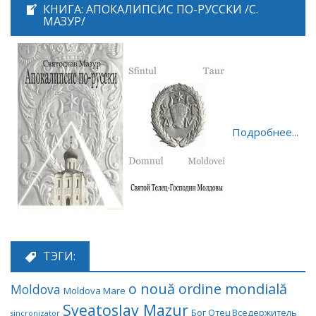
КНИГА: АПОКАЛИПСИС ПО-РУССКИ /С.
МАЗУР/
Подробнее...
ТЭГИ:
o nouă ordine mondială
Moldova
Moldova Mare
Sveatoslav Mazur
Бог Отец Вседержитель
sincronizator