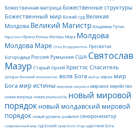
Божественные структуры
Божественная матрица
Божественный мир
Великая
Божий суд
Великий Магистр
Молдова
Владимир Путин
Молдова
Матерь Мира
Ирина Кокош
Евросоюз
Молдова Маре
Пресвятая
Отец Вседержитель
Святослав
Россия
Румыния
США
Богородица
Мазур
Христос Спаситель
Старый Орхей
воля Бога
мир
евреи
Штефан Великий
апокалипсис
выбор
мир истины
Бога
мировое еврейство
мировая закулиса
новый мировой
новая матрица
новая реальность
порядок
новый молдавский мировой
порядок
синхронизатор
новый уровень развития
царствие Бога
суд Божий
современный мир
храм Бога Отца