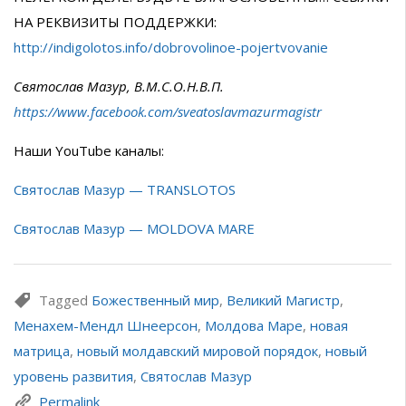
НА РЕКВИЗИТЫ ПОДДЕРЖКИ:
http://indigolotos.info/dobrovolinoe-pojertvovanie
Святослав Мазур, В.М.С.О.Н.В.П.
https://www.facebook.com/sveatoslavmazurmagistr
Наши YouTube каналы:
Святослав Мазур — TRANSLOTOS
Святослав Мазур — MOLDOVA MARE
Tagged
Божественный мир
,
Великий Магистр
,
Менахем-Мендл Шнеерсон
,
Молдова Маре
,
новая
матрица
,
новый молдавский мировой порядок
,
новый
уровень развития
,
Святослав Мазур
Permalink