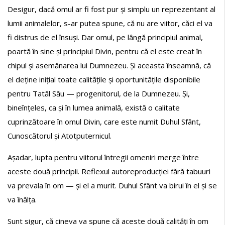
Desigur, dacă omul ar fi fost pur și simplu un reprezentant al
lumii animalelor, s-ar putea spune, că nu are viitor, căci el va
fi distrus de el însuși. Dar omul, pe lângă principiul animal,
poartă în sine și principiul Divin, pentru că el este creat în
chipul și asemănarea lui Dumnezeu. Și aceasta înseamnă, că
el deține inițial toate calitățile și oportunitățile disponibile
pentru Tatăl Său — progenitorul, de la Dumnezeu. Și,
bineînțeles, ca și în lumea animală, există o calitate
cuprinzătoare în omul Divin, care este numit Duhul Sfânt,
Cunoscătorul și Atotputernicul.
Așadar, lupta pentru viitorul întregii omeniri merge între
aceste două principii. Reflexul autoreproducției fără tabuuri
va prevala în om — și el a murit. Duhul Sfânt va birui în el și se
va înălța.
Sunt sigur, că cineva va spune că aceste două calități în om