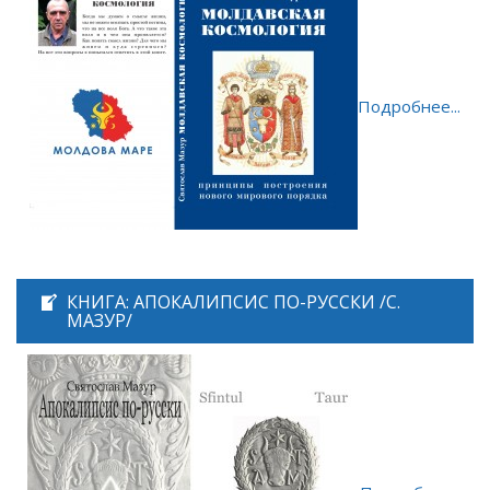
Подробнее...
КНИГА: АПОКАЛИПСИС ПО-РУССКИ /С.
МАЗУР/