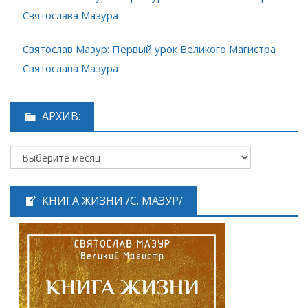
Святослава Мазура
Святослав Мазур: Первый урок Великого Магистра
Святослава Мазура
АРХИВ:
КНИГА ЖИЗНИ /С. МАЗУР/