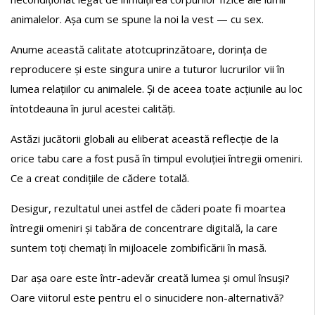
animalelor. Așa cum se spune la noi la vest — cu sex.
Anume această calitate atotcuprinzătoare, dorința de
reproducere și este singura unire a tuturor lucrurilor vii în
lumea relațiilor cu animalele. Și de aceea toate acțiunile au loc
întotdeauna în jurul acestei calități.
Astăzi jucătorii globali au eliberat această reflecție de la
orice tabu care a fost pusă în timpul evoluției întregii omeniri.
Ce a creat condițiile de cădere totală.
Desigur, rezultatul unei astfel de căderi poate fi moartea
întregii omeniri și tabăra de concentrare digitală, la care
suntem toți chemați în mijloacele zombificării în masă.
Dar așa oare este într-adevăr creată lumea și omul însuși?
Oare viitorul este pentru el o sinucidere non-alternativă?