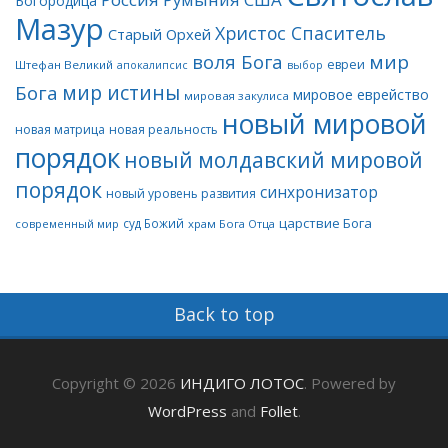
Богородица
Мазур
Христос Спаситель
Старый Орхей
воля Бога
мир
евреи
Штефан Великий
апокалипсис
выбор
мир истины
Бога
мировое еврейство
мировая закулиса
новый мировой
новая матрица
новая реальность
порядок
новый молдавский мировой
порядок
синхронизатор
новый уровень развития
царствие Бога
суд Божий
современный мир
храм Бога Отца
Back to top
Copyright © 2026
ИНДИГО ЛОТОС
. Powered by
WordPress
and
Follet
.