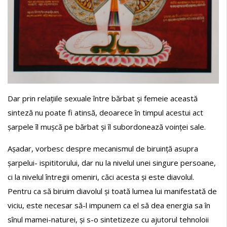
Dar prin relațiile sexuale între bărbat și femeie această
sinteză nu poate fi atinsă, deoarece în timpul acestui act
șarpele îl mușcă pe bărbat și îl subordonează voinței sale.
Așadar, vorbesc despre mecanismul de biruință asupra
șarpelui- ispititorului, dar nu la nivelul unei singure persoane,
ci la nivelul întregii omeniri, căci acesta și este diavolul.
Pentru ca să biruim diavolul și toată lumea lui manifestată de
viciu, este necesar să-l impunem ca el să dea energia sa în
sînul mamei-naturei, și s-o sintetizeze cu ajutorul tehnoloii