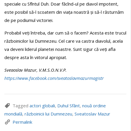
speciale cu Sfîntul Duh. Doar făcînd-ul pe diavol impotent,
este posibil să-l scoatem din viața noastră și să-l răsturnăm
de pe podiumul victoriei.
Probabil veți întreba, dar cum să o facem? Acesta este trucul
războinicilor lui Dumnezeu. Cel care va castra diavolul, acela
va deveni liderul planetei noastre. Sunt sigur că veți afla
despre asta în viitorul apropiat.
Sveaoslav Mazur, V.M.S.O.N.V.P.
https://www.facebook.com/sveatoslavmazurmagistr
Tagged
actori globali
,
Duhul Sfânt
,
nouă ordine
mondială
,
războinicii lui Dumnezeu
,
Sveatoslav Mazur
Permalink