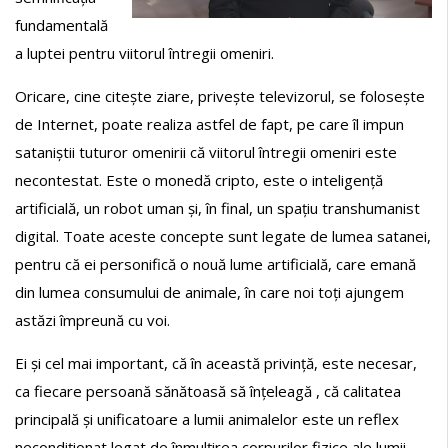
fundamentală
a luptei pentru viitorul întregii omeniri.
Oricare, cine citește ziare, privește televizorul, se folosește
de Internet, poate realiza astfel de fapt, pe care îl impun
sataniștii tuturor omenirii că viitorul întregii omeniri este
necontestat. Este o monedă cripto, este o inteligență
artificială, un robot uman și, în final, un spațiu transhumanist
digital. Toate aceste concepte sunt legate de lumea satanei,
pentru că ei personifică o nouă lume artificială, care emană
din lumea consumului de animale, în care noi toți ajungem
astăzi împreună cu voi.
Ei și cel mai important, că în această privință, este necesar,
ca fiecare persoană sănătoasă să înțeleagă , că calitatea
principală și unificatoare a lumii animalelor este un reflex
necondiționat legat de înmulțirea corpurilor fizice ale lumii