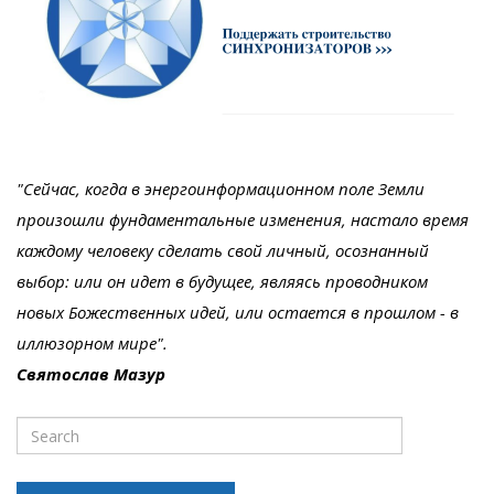
"Сейчас, когда в энергоинформационном поле Земли
произошли фундаментальные изменения, настало время
каждому человеку сделать свой личный, осознанный
выбор: или он идет в будущее, являясь проводником
новых Божественных идей, или остается в прошлом - в
иллюзорном мире".
Святослав Мазур