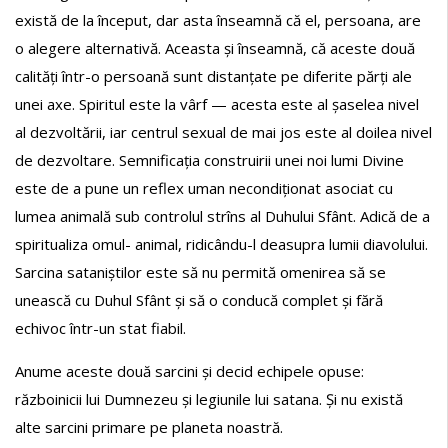
există de la început, dar asta înseamnă că el, persoana, are
o alegere alternativă. Aceasta și înseamnă, că aceste două
calități într-o persoană sunt distanțate pe diferite părți ale
unei axe. Spiritul este la vârf — acesta este al șaselea nivel
al dezvoltării, iar centrul sexual de mai jos este al doilea nivel
de dezvoltare. Semnificația construirii unei noi lumi Divine
este de a pune un reflex uman necondiționat asociat cu
lumea animală sub controlul strîns al Duhului Sfânt. Adică de a
spiritualiza omul- animal, ridicându-l deasupra lumii diavolului.
Sarcina sataniștilor este să nu permită omenirea să se
unească cu Duhul Sfânt și să o conducă complet și fără
echivoc într-un stat fiabil.
Anume aceste două sarcini și decid echipele opuse:
războinicii lui Dumnezeu și legiunile lui satana. Și nu există
alte sarcini primare pe planeta noastră.