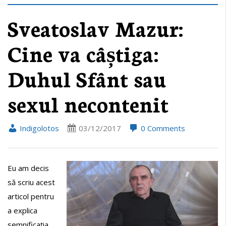
Sveatoslav Mazur:
Cine va câștiga:
Duhul Sfânt sau
sexul necontenit
Indigolotos
03/12/2017
0 Comments
Eu am decis
să scriu acest
articol pentru
a explica
semnificația