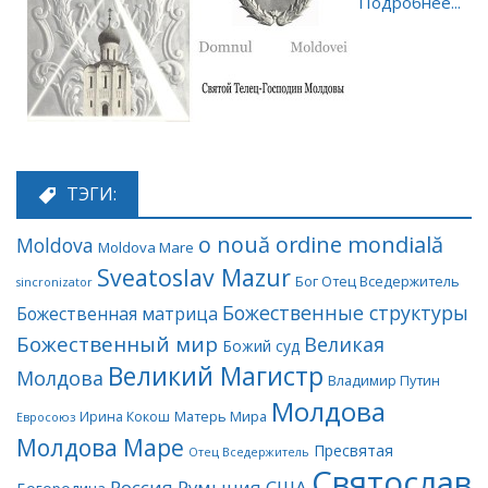
Подробнее...
ТЭГИ:
o nouă ordine mondială
Moldova
Moldova Mare
Sveatoslav Mazur
Бог Отец Вседержитель
sincronizator
Божественные структуры
Божественная матрица
Божественный мир
Великая
Божий суд
Великий Магистр
Молдова
Владимир Путин
Молдова
Матерь Мира
Ирина Кокош
Евросоюз
Молдова Маре
Пресвятая
Отец Вседержитель
Святослав
Россия
Румыния
США