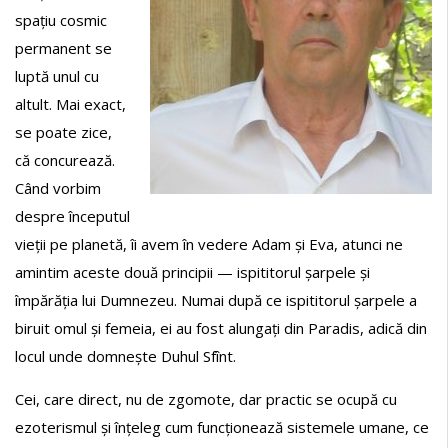
spațiu cosmic
permanent se
luptă unul cu
altult. Mai exact,
se poate zice,
că concurează.
Când vorbim
despre începutul
vieții pe planetă, îi avem în vedere Adam și Eva, atunci ne
amintim aceste două principii — ispititorul șarpele și
împărăția lui Dumnezeu. Numai după ce ispititorul șarpele a
biruit omul și femeia, ei au fost alungați din Paradis, adică din
locul unde domnește Duhul Sfînt.
Cei, care direct, nu de zgomote, dar practic se ocupă cu
ezoterismul și înțeleg cum funcționează sistemele umane, ce