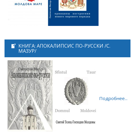
КНИГА: АПОКАЛИПСИС ПО-РУССКИ /С.
МАЗУР/
Подробнее...