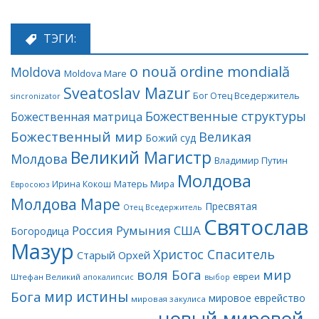
ТЭГИ:
o nouă ordine mondială
Moldova
Moldova Mare
Sveatoslav Mazur
Бог Отец Вседержитель
sincronizator
Божественные структуры
Божественная матрица
Божественный мир
Великая
Божий суд
Великий Магистр
Молдова
Владимир Путин
Молдова
Матерь Мира
Ирина Кокош
Евросоюз
Молдова Маре
Пресвятая
Отец Вседержитель
Святослав
Россия
Румыния
США
Богородица
Мазур
Христос Спаситель
Старый Орхей
воля Бога
мир
евреи
Штефан Великий
апокалипсис
выбор
мир истины
Бога
мировое еврейство
мировая закулиса