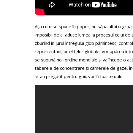
Așa cum se spune în popor, nu săpa altui o groapă,
imposibil de a aduce lumea la procesul celui de al
zburînd în jurul întregului glob pămîntesc, control
reprezentanților elitelor globale, vor apărea înt
se supună noii ordine mondiale și va începe o acti
taberele de concentrare și camerele de gaze, înc
le-au pregătit pentru goii, vor fi foarte utile.