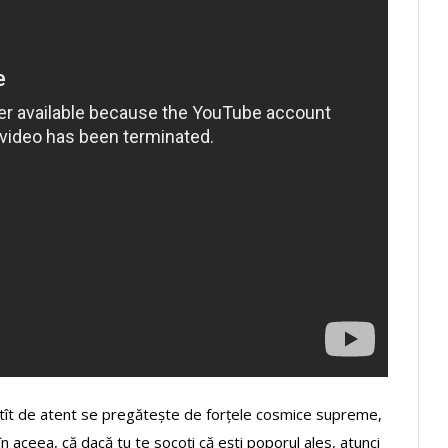
or atît de atent se pregătește de forțele cosmice supreme,
ă în aceea, că dacă tu te socoți că ești poporul ales, atunci