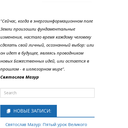
"Сейчас, когда в энергоинформационном поле
Земли произошли фундаментальные
изменения, настало время каждому человеку
сделать свой личный, осознанный выбор: или
он идет в будущее, являясь проводником
новых Божественных идей, или остается в
прошлом - в иллюзорном мире".
Святослав Мазур
НОВЫЕ ЗАПИСИ:
Святослав Мазур: Пятый урок Великого