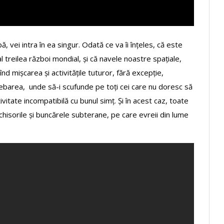
 vei intra în ea singur. Odată ce va îi înțeles, că este
 treilea război mondial, și că navele noastre spațiale,
înd mișcarea și activitățile tuturor, fără excepție,
rebarea, unde să-i scufunde pe toți cei care nu doresc să
vitate incompatibilă cu bunul simț. Și în acest caz, toate
hisorile și buncărele subterane, pe care evreii din lume