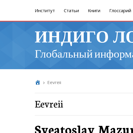
Институт
Cтатьи
Книги
Глоссарий
ИНДИГО Л
Глобальный информ
Eevreii
Eevreii
Sveatoslav Mazur: