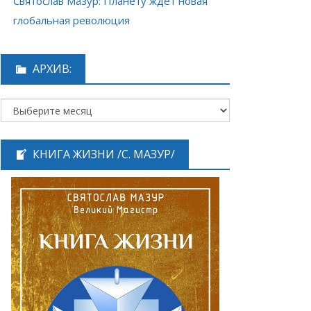
Святослав Мазур: Планету ждёт новая
глобальная революция
АРХИВ:
КНИГА ЖИЗНИ /С. МАЗУР/