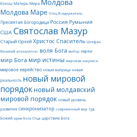
Молдова
Матерь Мира
Кокош
Молдова Маре
Отец Вседержитель
Россия
Румыния
Пресвятая Богородица
Святослав Мазур
США
Христос Спаситель
Старый Орхей
Штефан
воля Бога
евреи
Великий
апокалипсис
выбор
мир истины
мир Бога
мировая закулиса
мировое еврейство
новая матрица
новая
новый мировой
реальность
порядок
новый молдавский
мировой порядок
новый уровень
синхронизатор
развития
суд
современный мир
царствие Бога
Божий
храм Бога Отца