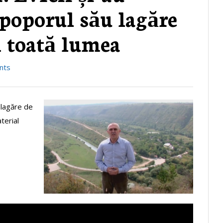
 poporul său lagăre
n toată lumea
nts
 lagăre de
terial