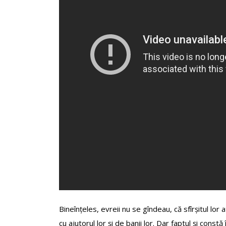
Bineînțeles, evreii nu se gîndeau, că sfîrșitul l
cu ajutorul lor și de banii lor. Dar faptul și const