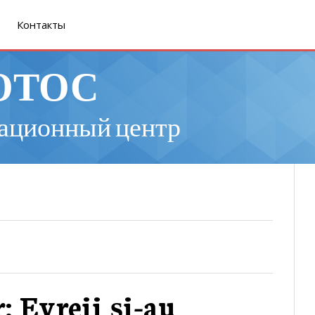
Контакты
ОТОС
ационный центр
 Evreii și-au