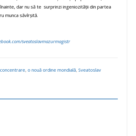
înainte, dar nu să te surprinzi ingeniozității din partea
ru munca săvîrșită.
ebook
.
com
/
sveatoslavmazurmagistr
 concentrare
,
o nouă ordine mondială
,
Sveatoslav