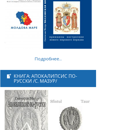
Подробнее...
КНИГА: АПОКАЛИПСИС ПО-
РУССКИ /С. МАЗУР/