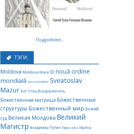
Подробнее...
ТЭГИ:
o nouă ordine
Moldova
Moldova Mare
Sveatoslav
mondială
sincronizator
Mazur
Бог Отец Вседержитель
Божественные
Божественная матрица
Божественный мир
структуры
Божий
Великий
Великая Молдова
суд
Магистр
Владимир Путин
Ирина
Евросоюз