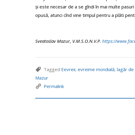
și este necesar de a se gîndi în mai multe pasuri 
opusă, atunci cînd vine timpul pentru a plăti pent
Sveatoslav Mazur, V.M.S.O.N.V.P.
https
://
www
.
fac
Tagged
Eevreii
,
evreime mondială
,
lagăr de
Mazur
Permalink