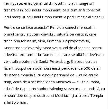
nevinovate, ei iau pămîntul din locul înmuiat în sînge și îl
transferă în locul noului monument, ca și cum ar fi conectat
locul morții și locul noului monument la podul magic al sîngelui.
Pentru ce se face aceasta? Pentru a conecta Ierusalim –
primul centru a puterii diavolului situată pe vertical, care
trece prin Ierusalim, Siria, Crimeea, Dnipropetrovsk,
Manastirea Solovetsky Moscova cu cel de al șaselea centru
adevărat existent al lui Dumnezeu, care se află în adevărata
verticală a puterii din Sankt-Petersburg. Și acest lucru se
face în scopul de a schimba sensul perioadei de 500 de ani
de istorie mondială, cu o nouă perioadă de 500 de ani de
timp, adică de a schimba ideea Moscova — a Treia Roma,
adusă de Papa prin Sophia Paleolog și evreimea mondială, cu
o nouă idee despre sosirea lui Moshiach și al treilea Templu
al lui Solomon .