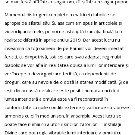
se manifestă atît într-o singur om, cît și într-un singur popor.
Momentul distrugerii complete a matricei diabolice se
apropie de sfîșitul său. Și, așa cum am spus în articolele și
videoclipurile mele, pe noi ne așteaptă tranziția finală la o
realitate diferită în aprilie anului 2019. Dar acest lucru nu
înseamnă că toți oamenii de pe Pămînt vor deveni imediat
fericiți, ci, dimpotrivă, toți cei care s-au adaptat regimului
diabolic se vor afla în realitatea opusă a lumii lor interioare și
vor începe o dezorganizare teribilă, ca dependenții de
droguri, care au nevoie de o doză la starea modificată. Și de
ieșit din această defalcare este posibil numai atunci cînd
lumea interioară a omului este va fi reconstruită în
conformitate cu noile condiții externe și va începe să vibreze
armonios cu el în mod unison, în ansamblu. Acest lucru se
poate face numai cu ajutorul sincronizatorilor — instalații
Divine care pot regla vibrațiile lumii interioare a omului cu