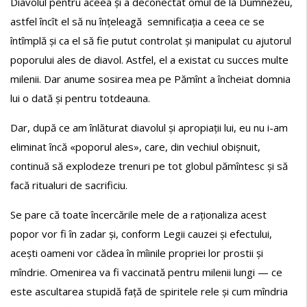
Diavolul pentru aceea și a deconectat omul de la Dumnezeu,
astfel încît el să nu înțeleagă semnificația a ceea ce se
întîmplă și ca el să fie putut controlat și manipulat cu ajutorul
poporului ales de diavol. Astfel, el a existat cu succes multe
milenii. Dar anume sosirea mea pe Pămînt a încheiat domnia
lui o dată și pentru totdeauna.
Dar, după ce am înlăturat diavolul și apropiații lui, eu nu i-am
eliminat încă «poporul ales», care, din vechiul obișnuit,
continuă să explodeze trenuri pe tot globul pămîntesc și să
facă ritualuri de sacrificiu.
Se pare că toate încercările mele de a raționaliza acest
popor vor fi în zadar și, conform Legii cauzei și efectului,
acești oameni vor cădea în mîinile propriei lor prostii și
mîndrie. Omenirea va fi vaccinată pentru milenii lungi — ce
este ascultarea stupidă față de spiritele rele și cum mîndria