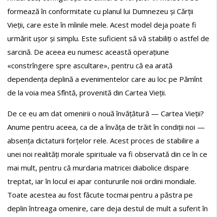
formează în conformitate cu planul lui Dumnezeu și Cărții
Vieții, care este în mîinile mele. Acest model deja poate fi
urmărit ușor și simplu. Este suficient să vă stabiliți o astfel de
sarcină. De aceea eu numesc această operațiune
«constrîngere spre ascultare», pentru că ea arată
dependența deplină a evenimentelor care au loc pe Pămînt
de la voia mea Sfîntă, provenită din Cartea Vieții.
De ce eu am dat omenirii o nouă învățătură — Cartea Vieții?
Anume pentru aceea, ca de a învăța de trăit în condiții noi —
absența dictaturii forțelor rele. Acest proces de stabilire a
unei noi realități morale spirituale va fi observată din ce în ce
mai mult, pentru că murdaria matricei diabolice dispare
treptat, iar în locul ei apar contururile noii ordini mondiale.
Toate acestea au fost făcute tocmai pentru a păstra pe
deplin întreaga omenire, care deja destul de mult a suferit în