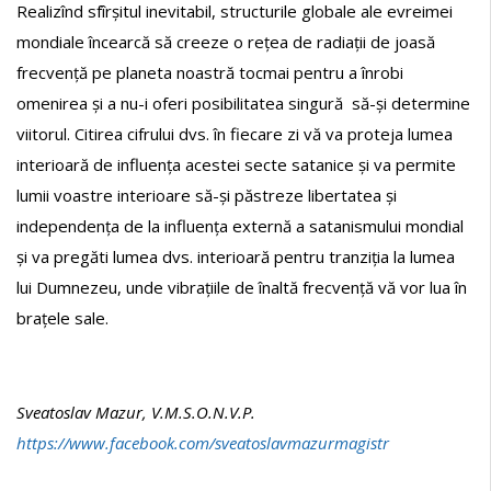
Realizînd sfîrșitul inevitabil, structurile globale ale evreimei
mondiale încearcă să creeze o rețea de radiații de joasă
frecvență pe planeta noastră tocmai pentru a înrobi
omenirea și a nu-i oferi posibilitatea singură să-și determine
viitorul. Citirea cifrului dvs. în fiecare zi vă va proteja lumea
interioară de influența acestei secte satanice și va permite
lumii voastre interioare să-și păstreze libertatea și
independența de la influența externă a satanismului mondial
și va pregăti lumea dvs. interioară pentru tranziția la lumea
lui Dumnezeu, unde vibrațiile de înaltă frecvență vă vor lua în
brațele sale.
Sveatoslav Mazur, V.M.S.O.N.V.P.
https://www.facebook.com/sveatoslavmazurmagistr