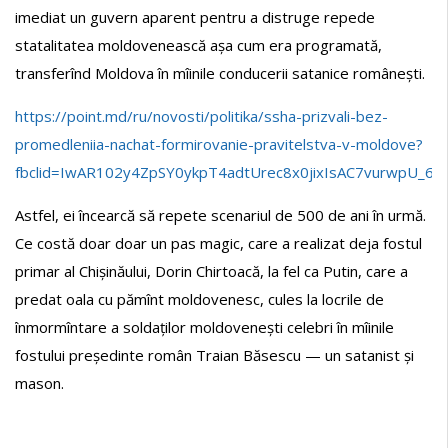
imediat un guvern aparent pentru a distruge repede
statalitatea moldovenească așa cum era programată,
transferînd Moldova în mîinile conducerii satanice românești.
https://point.md/ru/novosti/politika/ssha-prizvali-bez-
promedleniia-nachat-formirovanie-pravitelstva-v-moldove?
fbclid=IwAR102y4ZpSY0ykpT4adtUrec8x0jixIsAC7vurwpU_6
Astfel, ei încearcă să repete scenariul de 500 de ani în urmă.
Ce costă doar doar un pas magic, care a realizat deja fostul
primar al Chișinăului, Dorin Chirtoacă, la fel ca Putin, care a
predat oala cu pămînt moldovenesc, cules la locrile de
înmormîntare a soldaților moldovenești celebri în mîinile
fostului președinte român Traian Băsescu — un satanist și
mason.