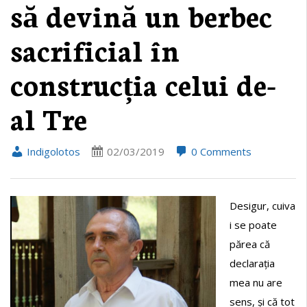
să devină un berbec
sacrificial în
construcția celui de-
al Tre
Indigolotos
02/03/2019
0 Comments
Desigur, cuiva
i se poate
părea că
declarația
mea nu are
sens, și că tot