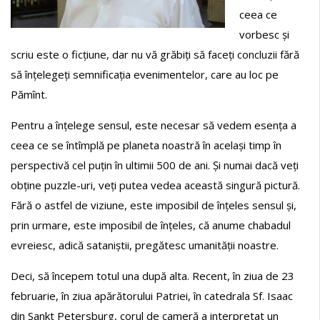
ceea ce
vorbesc și
scriu este o ficțiune, dar nu vă grăbiți să faceți concluzii fără
să înțelegeți semnificația evenimentelor, care au loc pe
Pămînt.
Pentru a înțelege sensul, este necesar să vedem esența a
ceea ce se întîmplă pe planeta noastră în același timp în
perspectivă cel puțin în ultimii 500 de ani. Și numai dacă veți
obține puzzle-uri, veți putea vedea această singură pictură.
Fără o astfel de viziune, este imposibil de înțeles sensul și,
prin urmare, este imposibil de înțeles, că anume chabadul
evreiesc, adică sataniștii, pregătesc umanității noastre.
Deci, să începem totul una după alta. Recent, în ziua de 23
februarie, în ziua apărătorului Patriei, în catedrala Sf. Isaac
din Sankt Petersburg, corul de cameră a interpretat un