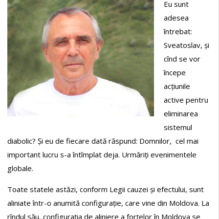
Eu sunt
adesea
întrebat:
Sveatoslav, și
cînd se vor
începe
acțiunile
active pentru
eliminarea
sistemul
diabolic? Și eu de fiecare dată răspund: Domnilor, cel mai
important lucru s-a întîmplat deja. Urmăriți evenimentele
globale.
Toate statele astăzi, conform Legii cauzei și efectului, sunt
aliniate într-o anumită configurație, care vine din Moldova. La
rîndul său, configurația de aliniere a forțelor în Moldova se