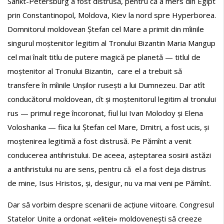
Sankt-Petersburg a fost distrusă, pentru că a mers din Egipt
prin Constantinopol, Moldova, Kiev la nord spre Hyperborea.
Domnitorul moldovean Ștefan cel Mare a primit din mîinile
singurul moștenitor legitim al Tronului Bizantin Maria Mangup
cel mai înalt titlu de putere magică pe planetă — titlul de
moștenitor al Tronului Bizantin, care el a trebuit să
transfere în mîinile Unșilor rusești a lui Dumnezeu. Dar atît
conducătorul moldovean, cît și moștenitorul legitim al tronului
rus — primul rege încoronat, fiul lui Ivan Molodoy și Elena
Voloshanka — fiica lui Ștefan cel Mare, Dmitri, a fost ucis, și
moștenirea legitimă a fost distrusă. Pe Pămînt a venit
conducerea antihristului. De aceea, așteptarea sosirii astăzi
a antihristului nu are sens, pentru că el a fost deja distrus
de mine, Isus Hristos, și, desigur, nu va mai veni pe Pămînt.
Dar să vorbim despre scenarii de acțiune viitoare. Congresul
Statelor Unite a ordonat «elitei» moldovenești să creeze