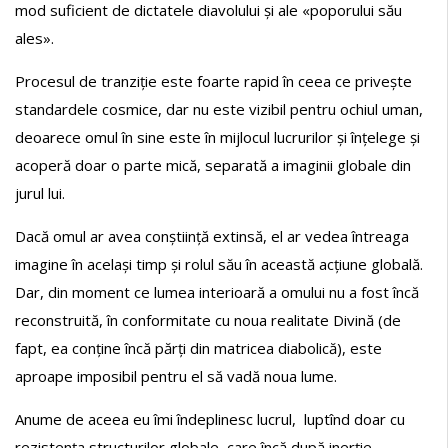
mod suficient de dictatele diavolului și ale «poporului său
ales».
Procesul de tranziție este foarte rapid în ceea ce privește
standardele cosmice, dar nu este vizibil pentru ochiul uman,
deoarece omul în sine este în mijlocul lucrurilor și înțelege și
acoperă doar o parte mică, separată a imaginii globale din
jurul lui.
Dacă omul ar avea conștiință extinsă, el ar vedea întreaga
imagine în același timp și rolul său în această acțiune globală.
Dar, din moment ce lumea interioară a omului nu a fost încă
reconstruită, în conformitate cu noua realitate Divină (de
fapt, ea conține încă părți din matricea diabolică), este
aproape imposibil pentru el să vadă noua lume.
Anume de aceea eu îmi îndeplinesc lucrul, luptînd doar cu
rezistența structurilor globale, care încă după inerție