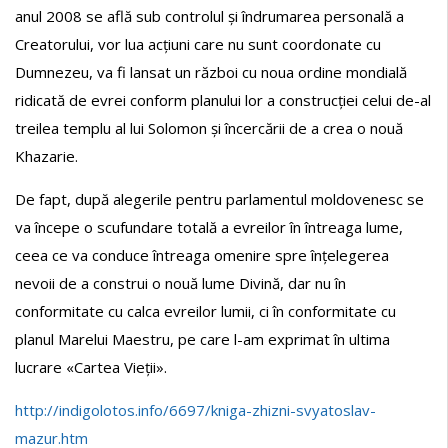
anul 2008 se află sub controlul și îndrumarea personală a
Creatorului, vor lua acțiuni care nu sunt coordonate cu
Dumnezeu, va fi lansat un război cu noua ordine mondială
ridicată de evrei conform planului lor a construcției celui de-al
treilea templu al lui Solomon și încercării de a crea o nouă
Khazarie.
De fapt, după alegerile pentru parlamentul moldovenesc se
va începe o scufundare totală a evreilor în întreaga lume,
ceea ce va conduce întreaga omenire spre înțelegerea
nevoii de a construi o nouă lume Divină, dar nu în
conformitate cu calca evreilor lumii, ci în conformitate cu
planul Marelui Maestru, pe care l-am exprimat în ultima
lucrare «Cartea Vieții».
http://indigolotos.info/6697/kniga-zhizni-svyatoslav-
mazur.htm