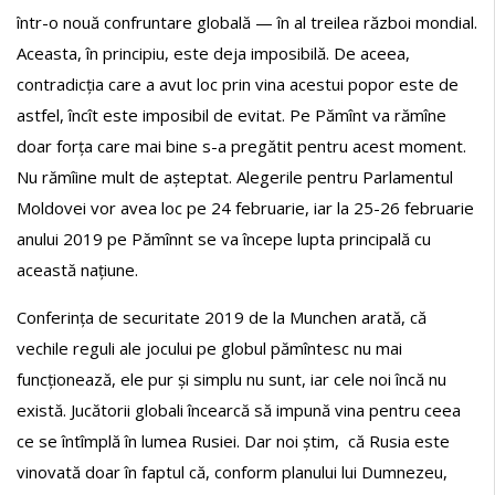
într-o nouă confruntare globală — în al treilea război mondial.
Aceasta, în principiu, este deja imposibilă. De aceea,
contradicția care a avut loc prin vina acestui popor este de
astfel, încît este imposibil de evitat. Pe Pămînt va rămîne
doar forța care mai bine s-a pregătit pentru acest moment.
Nu rămîine mult de așteptat. Alegerile pentru Parlamentul
Moldovei vor avea loc pe 24 februarie, iar la 25-26 februarie
anului 2019 pe Pămînnt se va începe lupta principală cu
această națiune.
Conferința de securitate 2019 de la Munchen arată, că
vechile reguli ale jocului pe globul pămîntesc nu mai
funcționează, ele pur și simplu nu sunt, iar cele noi încă nu
există. Jucătorii globali încearcă să impună vina pentru ceea
ce se întîmplă în lumea Rusiei. Dar noi știm, că Rusia este
vinovată doar în faptul că, conform planului lui Dumnezeu,