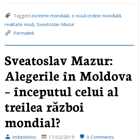
Tagged
evreime mondială
,
o nouă ordine mondială
,
realitate nouă
,
Sveatoslav Mazur
Permalink
Sveatoslav Mazur:
Alegerile în Moldova
– începutul celui al
treilea război
mondial?
Indigolotos
17/02/2019
0 Comments