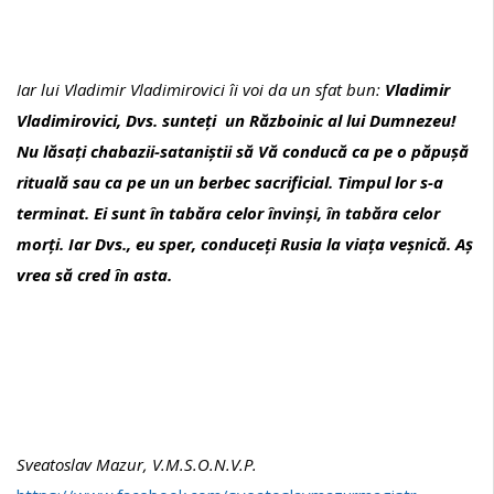
Iar lui Vladimir Vladimirovici îi voi da un sfat bun:
Vladimir
Vladimirovici, Dvs. sunteți un Războinic al lui Dumnezeu!
Nu lăsați chabazii-sataniștii să Vă conducă ca pe o păpușă
rituală sau ca pe un un berbec sacrificial.
Timpul lor s-a
terminat. Ei sunt în tabăra celor învinși, în tabăra celor
morți. Iar Dvs., eu sper, conduceți Rusia la viața veșnică. Aș
vrea să cred în asta.
Sveatoslav Mazur, V.M.S.O.N.V.P.