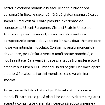
Astfel, evreimea mondială își face proprie sinuciderea
personală în fiecare secundă, fără să-și dea seama că calea
înapoi nu mai există. Toate planurile exprimate de
conducerea Uniunii Europene, China și Statele Unite ale
Americii cu privire la modul, în care acestea văd exact
perspectivele pentru dezvoltarea lor sunt doar chimere care
nu se vor întîmpla niciodată. Conform planului mondial de
dezvoltare, pe Pămînt a venit o nouă ordine mondială, o
nouă realitate. Ea a venit în pace și a vrut să transfere toată
omenirea în lumea lui Dumnezeu la fel pașnic. Dar dacă apare
o barieră în calea noii ordini mondiale, ea o va elimina
imediat.
Astăzi, un astfel de obstacol pe Pămînt este evreimea
mondială, care înțelege că planul lor de dezvoltare a eșuat și
această comunitate criminală încearcă să aducă omenirea