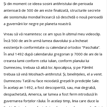
Și din moment ce ideea sosirii antihristului din perioada
anterioară de 500 de ani este finalizată, structurile secrete
ale sionismului mondial încearcă să deschidă o nouă perioadă
a guvernării lor negre pe planeta noastră.
Vreau să vă reamintesc ce am spus în ultimul meu videoclip.
Încă 500 de ani în urmă lumea diavolului și-a încheiat
existența în conformitate cu calendarul ortodox “Paschalia”.
În anul 1492 după calendarului gregorian și 7000 de ani de la
crearea lumii conform celui Iulian, conform planului lui
Dumnezeu, trebuia să aibă loc Apocalipsa, și pe Pămînt
trebuia să vină Moshiach-antihristul. Și, bineînțeles, el a venit.
Dumnezeu Tatăl nu face niciodată greșeli în predicțiile Sale.
În același an 1492, a fost descoperită, sau, mai degrabă,
despachetată, America, iar lumea a fost ferm introdusă în
guvernarea forțelor răului. În același timp, linia care duce la