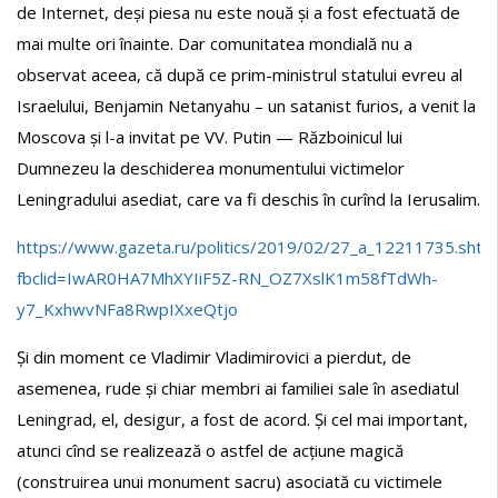
de Internet, deși piesa nu este nouă și a fost efectuată de
mai multe ori înainte. Dar comunitatea mondială nu a
observat aceea, că după ce prim-ministrul statului evreu al
Israelului, Benjamin Netanyahu – un satanist furios, a venit la
Moscova și l-a invitat pe VV. Putin — Războinicul lui
Dumnezeu la deschiderea monumentului victimelor
Leningradului asediat, care va fi deschis în curînd la Ierusalim.
https://www.gazeta.ru/politics/2019/02/27_a_12211735.shtm
fbclid=IwAR0HA7MhXYIiF5Z-RN_OZ7XslK1m58fTdWh-
y7_KxhwvNFa8RwpIXxeQtjo
Și din moment ce Vladimir Vladimirovici a pierdut, de
asemenea, rude și chiar membri ai familiei sale în asediatul
Leningrad, el, desigur, a fost de acord. Și cel mai important,
atunci cînd se realizează o astfel de acțiune magică
(construirea unui monument sacru) asociată cu victimele