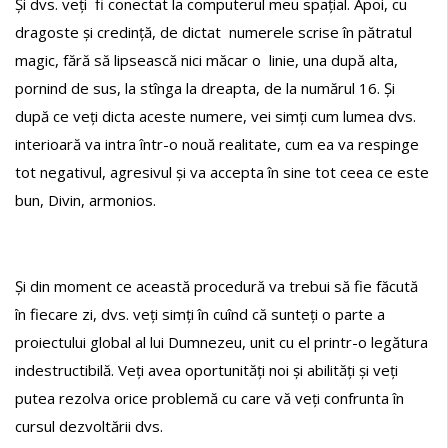
Și dvs. veți fi conectat la computerul meu spațial. Apoi, cu
dragoste și credință, de dictat numerele scrise în pătratul
magic, fără să lipsească nici măcar o linie, una după alta,
pornind de sus, la stînga la dreapta, de la numărul 16. Și
după ce veți dicta aceste numere, vei simți cum lumea dvs.
interioară va intra într-o nouă realitate, cum ea va respinge
tot negativul, agresivul și va accepta în sine tot ceea ce este
bun, Divin, armonios.
Și din moment ce această procedură va trebui să fie făcută
în fiecare zi, dvs. veți simți în cuînd că sunteți o parte a
proiectului global al lui Dumnezeu, unit cu el printr-o legătura
indestructibilă. Veți avea oportunități noi și abilități și veți
putea rezolva orice problemă cu care vă veți confrunta în
cursul dezvoltării dvs.