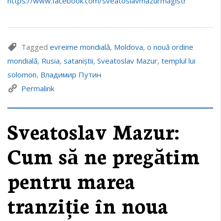
https://www.facebook.com/sveatoslavmazurmagistr
Tagged
evreime mondială
,
Moldova
,
o nouă ordine
mondială
,
Rusia
,
sataniștii
,
Sveatoslav Mazur
,
templul lui
solomon
,
Владимир Путин
Permalink
Sveatoslav Mazur:
Cum să ne pregătim
pentru marea
tranziție în noua