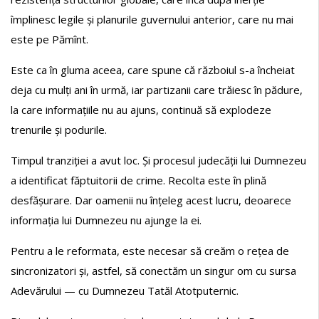
împlinesc legile și planurile guvernului anterior, care nu mai
este pe Pămînt.
Este ca în gluma aceea, care spune că războiul s-a încheiat
deja cu mulți ani în urmă, iar partizanii care trăiesc în pădure,
la care informațiile nu au ajuns, continuă să explodeze
trenurile și podurile.
Timpul tranziției a avut loc. Și procesul judecății lui Dumnezeu
a identificat făptuitorii de crime. Recolta este în plină
desfășurare. Dar oamenii nu înțeleg acest lucru, deoarece
informația lui Dumnezeu nu ajunge la ei.
Pentru a le reformata, este necesar să creăm o rețea de
sincronizatori și, astfel, să conectăm un singur om cu sursa
Adevărului — cu Dumnezeu Tatăl Atotputernic.