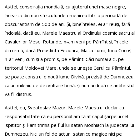
Astfel, conspirația mondială, cu ajutorul unei mase negre,
încearcă din nou să scufunde omenirea într-o perioadă de
obscurantism de 500 de ani. Și, bineînțeles, ei ar reuși, fără
îndoială, dacă eu, Marele Maestru al Ordinului cosmic sacru al
Cavalerilor Mesei Rotunde, n-am veni pe Pămînt și, în cele
din urmă, dacă Preasfînta Fecioara, Maica Lumii, Irina Cocoș
n-ar veni, cum și a promis, pe Pămînt. Căci numai aici, pe
teritoriul Moldovei Mare, unde se unește Cerul cu Pămîntul,
se poate construi o nouă lume Divină, prezisă de Dumnezeu,
ca un mileniu de dezvoltare bună, și numai după ce antihristul
va fi distrus.
Astfel, eu, Sveatoslav Mazur, Marele Maestru, declar cu
responsabilitate că eu personal am tăiat capul șarpelui cel
ispititor și l-am trimis pe fiul lui satan Moshiach la Judecata lui
Dumnezeu. Nici un fel de acțiuni satanice magice nici pe