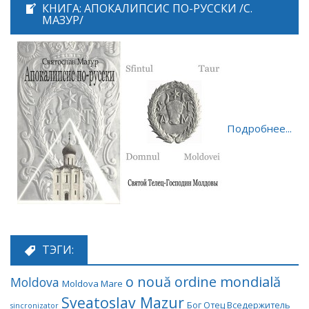
КНИГА: АПОКАЛИПСИС ПО-РУССКИ /С.
МАЗУР/
Подробнее...
ТЭГИ:
o nouă ordine mondială
Moldova
Moldova Mare
Sveatoslav Mazur
Бог Отец Вседержитель
sincronizator