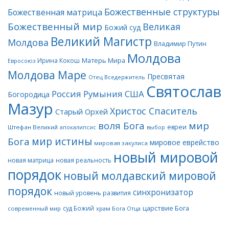
Божественные структуры
Божественная матрица
Божественный мир
Великая
Божий суд
Великий Магистр
Молдова
Владимир Путин
Молдова
Матерь Мира
Ирина Кокош
Евросоюз
Молдова Маре
Пресвятая
Отец Вседержитель
Святослав
Россия
Румыния
США
Богородица
Мазур
Христос Спаситель
Старый Орхей
воля Бога
мир
евреи
Штефан Великий
апокалипсис
выбор
мир истины
Бога
мировое еврейство
мировая закулиса
новый мировой
новая матрица
новая реальность
порядок
новый молдавский мировой
порядок
синхронизатор
новый уровень развития
царствие Бога
суд Божий
современный мир
храм Бога Отца