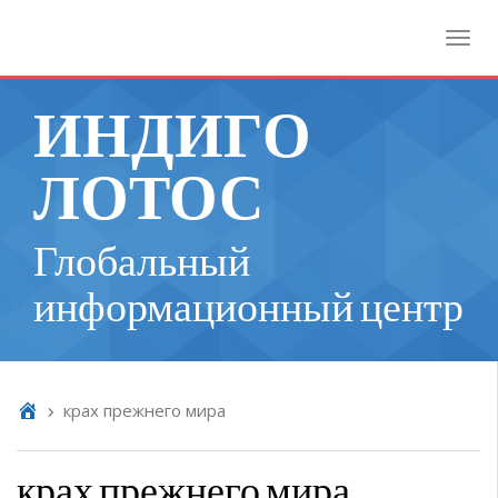
Toggl
ИНДИГО
ЛОТОС
Глобальный
информационный центр
крах прежнего мира
крах прежнего мира