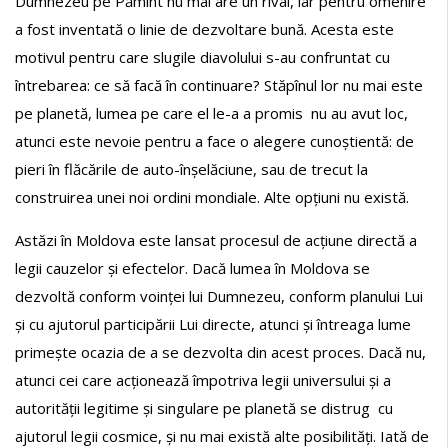
Dumnezeu pe Pămînt nu mai are un rival, iar pentru omenire
a fost inventată o linie de dezvoltare bună. Acesta este
motivul pentru care slugile diavolului s-au confruntat cu
întrebarea: ce să facă în continuare? Stăpînul lor nu mai este
pe planetă, lumea pe care el le-a a promis nu au avut loc,
atunci este nevoie pentru a face o alegere cunoștientă: de
pieri în flăcările de auto-înșelăciune, sau de trecut la
construirea unei noi ordini mondiale. Alte opțiuni nu există.
Astăzi în Moldova este lansat procesul de acțiune directă a
legii cauzelor și efectelor. Dacă lumea în Moldova se
dezvoltă conform voinței lui Dumnezeu, conform planului Lui
și cu ajutorul participării Lui directe, atunci și întreaga lume
primește ocazia de a se dezvolta din acest proces. Dacă nu,
atunci cei care acționează împotriva legii universului și a
autorității legitime și singulare pe planetă se distrug cu
ajutorul legii cosmice, și nu mai există alte posibilități. Iată de