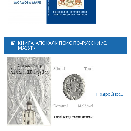
КНИГА: АПОКАЛИПСИС ПО-РУССКИ /С.
МАЗУР/
Подробнее...