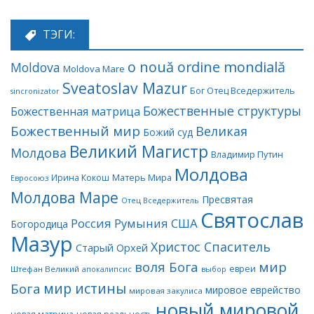
ТЭГИ:
o nouă ordine mondială
Moldova
Moldova Mare
Sveatoslav Mazur
Бог Отец Вседержитель
sincronizator
Божественные структуры
Божественная матрица
Божественный мир
Великая
Божий суд
Великий Магистр
Молдова
Владимир Путин
Молдова
Матерь Мира
Ирина Кокош
Евросоюз
Молдова Маре
Пресвятая
Отец Вседержитель
Святослав
Россия
Румыния
США
Богородица
Мазур
Христос Спаситель
Старый Орхей
воля Бога
мир
евреи
Штефан Великий
апокалипсис
выбор
мир истины
Бога
мировое еврейство
мировая закулиса
новый мировой